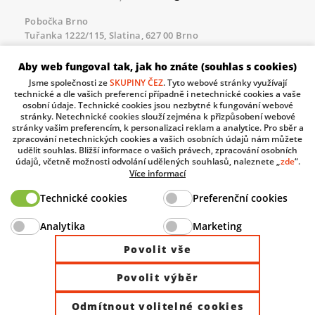
Pobočka Brno
Tuřanka 1222/115, Slatina, 627 00 Brno
Tel.:
+420 461 100 823
, E-mail
info@domat.cz
Aby web fungoval tak, jak ho znáte (souhlas s cookies)
Servisní linka pro námi realizované akce
Jsme společnosti ze
SKUPINY ČEZ
. Tyto webové stránky využívají
Po – Pá 8.30 – 17.00
technické a dle vašich preferencí případně i netechnické cookies a vaše
tel:
+420 733 421 878
, E-mail
servis@domat.cz
osobní údaje. Technické cookies jsou nezbytné k fungování webové
stránky. Netechnické cookies slouží zejména k přizpůsobení webové
Technická podpora:
stránky vašim preferencím, k personalizaci reklam a analytice. Pro sběr a
zpracování netechnických cookies a vašich osobních údajů nám můžete
Tel.:
+420 461 100 666
, WhatsApp:
+420 603 735 402
udělit souhlas. Bližší informace o vašich právech, zpracování osobních
údajů, včetně možnosti odvolání udělených souhlasů, naleznete „
zde
“.
Informace o zpracovávaných osobních údajích.
Více informací
Technické cookies
Preferenční cookies
The European Regional Development Fund and The
Analytika
Marketing
Ministry of Industry and Trade of the Czech Republic
support investment in your future.
Povolit vše
Povolit výběr
© 2026 Domat Control System s.r.o. |
All rights reserved |
Odmítnout volitelné cookies