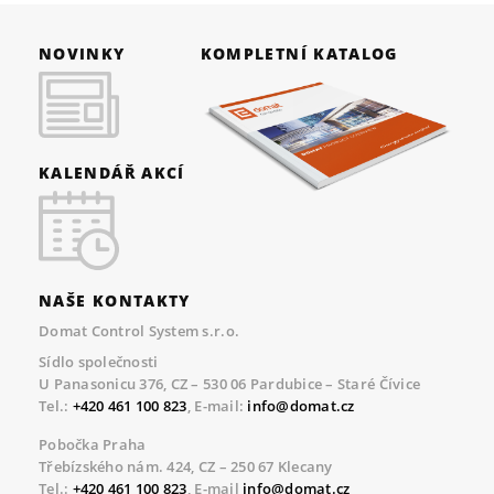
NOVINKY
KOMPLETNÍ KATALOG
KALENDÁŘ AKCÍ
NAŠE KONTAKTY
Domat Control System s.r.o.
Sídlo společnosti
U Panasonicu 376, CZ – 530 06 Pardubice – Staré Čívice
Tel.:
+420 461 100 823
, E-mail:
info@domat.cz
Pobočka Praha
Třebízského nám. 424, CZ – 250 67 Klecany
Tel.:
+420 461 100 823
, E-mail
info@domat.cz