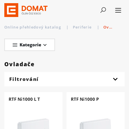
Online přehledový katalog
|
Periferie
|
Ovladače
Kategorie
Ovladače
Filtrování
RTF Ni1000 L T
RTF Ni1000 P