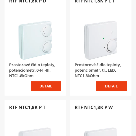
RTF NTC1,8K P D
RTF NTC1,8K P L T
Prostorové čidlo teploty,
Prostorové čidlo teploty,
potenciometr, 0-I-II-III,
potenciometr, tl., LED,
NTC1.8kOhm
NTC1.8kOhm
DETAIL
DETAIL
RTF NTC1,8K P T
RTF NTC1,8K P W