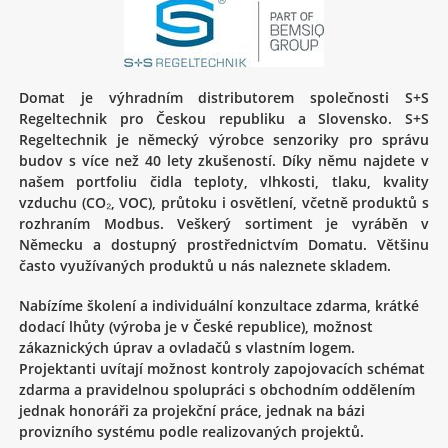
Domat je výhradním distributorem společnosti S+S
Regeltechnik pro Českou republiku a Slovensko. S+S
Regeltechnik je německý výrobce senzoriky pro správu
budov s více než 40 lety zkušeností. Díky němu najdete v
našem portfoliu čidla teploty, vlhkosti, tlaku, kvality
vzduchu (CO₂, VOC), průtoku i osvětlení, včetně produktů s
rozhraním Modbus. Veškerý sortiment je vyráběn v
Německu a dostupný prostřednictvím Domatu. Většinu
často využívaných produktů u nás naleznete skladem.
Nabízíme školení a individuální konzultace zdarma, krátké
dodací lhůty (výroba je v České republice), možnost
zákaznických úprav a ovladačů s vlastním logem.
Projektanti uvítají možnost kontroly zapojovacích schémat
zdarma a pravidelnou spolupráci s obchodním oddělením
jednak honoráři za projekční práce, jednak na bázi
provizního systému podle realizovaných projektů.