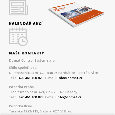
KALENDÁŘ AKCÍ
NAŠE KONTAKTY
Domat Control System s.r.o.
Sídlo společnosti
U Panasonicu 376, CZ – 530 06 Pardubice – Staré Čívice
Tel.:
+420 461 100 823
, E-mail:
info@domat.cz
Pobočka Praha
Třebízského nám. 424, CZ – 250 67 Klecany
Tel.:
+420 461 100 823
, E-mail
info@domat.cz
Pobočka Brno
Tuřanka 1222/115, Slatina, 627 00 Brno