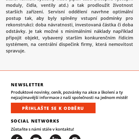
moduly, čidla, ventily atd.) a tak prodloužit životnost
starších zařízení. Servisní oddělení navrhne optimální
postup tak, aby byly splněny vstupní podmínky pro
rekonstrukci: doba návratnosti, investovaná částka či doba
odstávky. Je tak možné s minimálními náklady například
připojit objekt, vybavený starším konkurenčním řídicím
systémem, na centrální dispečink firmy, která nemovitost
spravuje.
NEWSLETTER
Produktové novinky, ceník, pozvánky na akce a školení a ty
nejzajímavější informace z naší společnosti na jednom místě!
PŘIHLAŠTE SE K ODBĚRU
SOCIAL NETWORKS
Zůstaňte s námi stále v kontaktu!