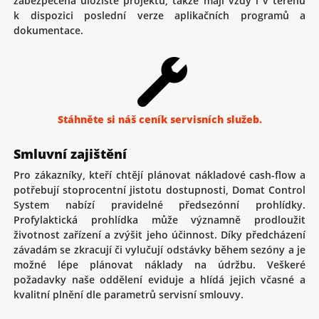
zabezpečená úložiště projektů, takže mají vždy i v terénu
k dispozici poslední verze aplikačních programů a
dokumentace.
Stáhněte si náš ceník servisních služeb.
Smluvní zajištění
Pro zákazníky, kteří chtějí plánovat nákladové cash-flow a
potřebují stoprocentní jistotu dostupnosti, Domat Control
System nabízí pravidelné předsezónní prohlídky.
Profylaktická prohlídka může významně prodloužit
životnost zařízení a zvýšit jeho účinnost. Díky předcházení
závadám se zkracují či vylučují odstávky během sezóny a je
možné lépe plánovat náklady na údržbu. Veškeré
požadavky naše oddělení eviduje a hlídá jejich včasné a
kvalitní plnění dle parametrů servisní smlouvy.