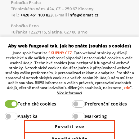
Pobočka Praha
Třebízského nám. 424, CZ – 250 67 Klecany
Tel.:
+420 461 100 823
, E-mail
info@domat.cz
Pobočka Brno
Tuřanka 1222/115, Slatina, 627 00 Brno
Tel.:
+420 461 100 823
, E-mail
info@domat.cz
Aby web fungoval tak, jak ho znáte (souhlas s cookies)
Servisní linka pro námi realizované akce
Jsme společnosti ze
SKUPINY ČEZ
. Tyto webové stránky využívají
Po – Pá 8.30 – 17.00
technické a dle vašich preferencí případně i netechnické cookies a vaše
tel:
+420 733 421 878
, E-mail
servis@domat.cz
osobní údaje. Technické cookies jsou nezbytné k fungování webové
stránky. Netechnické cookies slouží zejména k přizpůsobení webové
Technická podpora:
stránky vašim preferencím, k personalizaci reklam a analytice. Pro sběr a
zpracování netechnických cookies a vašich osobních údajů nám můžete
Tel.:
+420 461 100 666
, WhatsApp:
+420 603 735 402
udělit souhlas. Bližší informace o vašich právech, zpracování osobních
údajů, včetně možnosti odvolání udělených souhlasů, naleznete „
zde
“.
Informace o zpracovávaných osobních údajích.
Více informací
Technické cookies
Preferenční cookies
The European Regional Development Fund and The
Analytika
Marketing
Ministry of Industry and Trade of the Czech Republic
support investment in your future.
Povolit vše
Povolit výběr