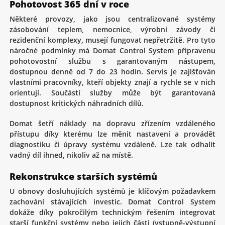
Pohotovost 365 dní v roce
Některé provozy, jako jsou centralizované systémy
zásobování teplem, nemocnice, výrobní závody či
rezidenční komplexy, musejí fungovat nepřetržitě. Pro tyto
náročné podmínky má Domat Control System připravenu
pohotovostní službu s garantovaným nástupem,
dostupnou denně od 7 do 23 hodin. Servis je zajišťován
vlastními pracovníky, kteří objekty znají a rychle se v nich
orientují. Součástí služby může být garantovaná
dostupnost kritických náhradních dílů.
Domat šetří náklady na dopravu zřízením vzdáleného
přístupu díky kterému lze měnit nastavení a provádět
diagnostiku či úpravy systému vzdáleně. Lze tak odhalit
vadný díl ihned, nikoliv až na místě.
Rekonstrukce starších systémů
U obnovy dosluhujících systémů je klíčovým požadavkem
zachování stávajících investic. Domat Control System
dokáže díky pokročilým technickým řešením integrovat
starší funkční systémy nebo jejich části (vstupně-výstupní