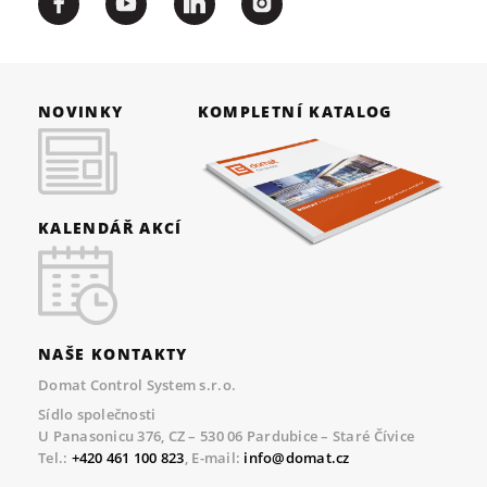
NOVINKY
KOMPLETNÍ KATALOG
KALENDÁŘ AKCÍ
NAŠE KONTAKTY
Domat Control System s.r.o.
Sídlo společnosti
U Panasonicu 376, CZ – 530 06 Pardubice – Staré Čívice
Tel.:
+420 461 100 823
, E-mail:
info@domat.cz