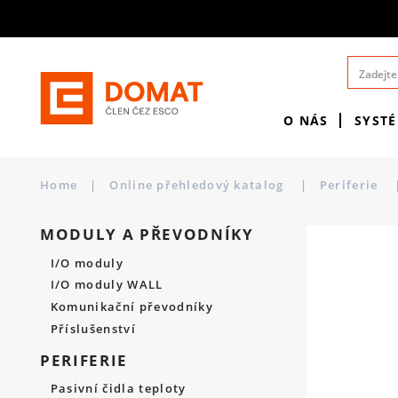
O NÁS
SYST
Home
|
Online přehledový katalog
|
Periferie
MODULY A PŘEVODNÍKY
I/O moduly
I/O moduly WALL
Komunikační převodníky
Příslušenství
PERIFERIE
Pasivní čidla teploty