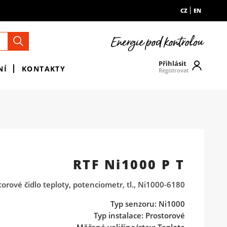
CZ
EN
Přihlásit
NÍ
KONTAKTY
Registrovat
RTF Ni1000 P T
torové čidlo teploty, potenciometr, tl., Ni1000-6180
Typ senzoru: Ni1000
Typ instalace: Prostorové
Měřená veličina/stav: Teplota