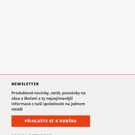
NEWSLETTER
Produktové novinky, ceník, pozvánky na
akce a školení a ty nejzajímavější
informace z naší společnosti na jednom
místě!
PŘIHLAŠTE SE K ODBĚRU