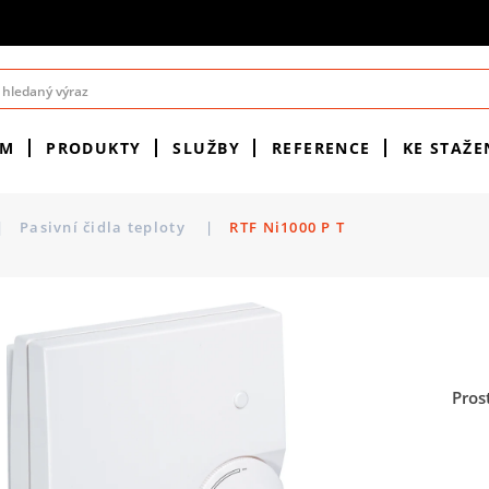
ÉM
PRODUKTY
SLUŽBY
REFERENCE
KE STAŽE
|
Pasivní čidla teploty
|
RTF Ni1000 P T
Pros