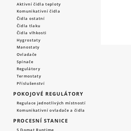
Aktivní čidla teploty
Komunikativní čidla
Čidla ostatní
Čidla tlaku
Čidla vlhkosti
Hygrostaty
Manostaty
Ovladače
Spínače
Regulátory
Termostaty
Příslušenství
POKOJOVÉ REGULÁTORY
Regulace jednotlivých místností
Komunikativní ovladače a čidla
PROCESNÍ STANICE
S Domat Runtime