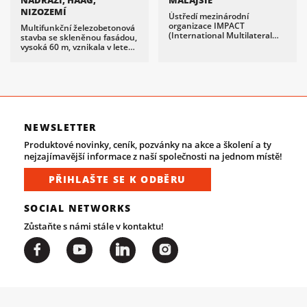
NÁDRAŽÍ, HAAG,
MALAJSIE
Japonsku a podporuje
NIZOZEMÍ
výměnné projekty. V roce
Ústředí mezinárodní
2010 zpracoval architekt
organizace IMPACT
Multifunkční železobetonová
Kačer projekt na
(International Multilateral
stavba se skleněnou fasádou,
rekonstrukci budovy, jejíž
Partnership Against Cyber
vysoká 60 m, vznikala v letech
součástí je i část TZB. Jako
Threats) bylo otevřeno v létě
1970 až 1973. V jejích 15
dodavatel měření a regulace
2009 v malajském městě
patrech se nacházejí
byla vybrána firma Domat
Cyberjaya, kde se soustřeďují
kanceláře, obchody a
Control System.
technologické firmy.
restaurace, přičemž první dvě
podlaží prorůstají do nádražní
haly.
NEWSLETTER
Produktové novinky, ceník, pozvánky na akce a školení a ty
nejzajímavější informace z naší společnosti na jednom místě!
PŘIHLAŠTE SE K ODBĚRU
SOCIAL NETWORKS
Zůstaňte s námi stále v kontaktu!