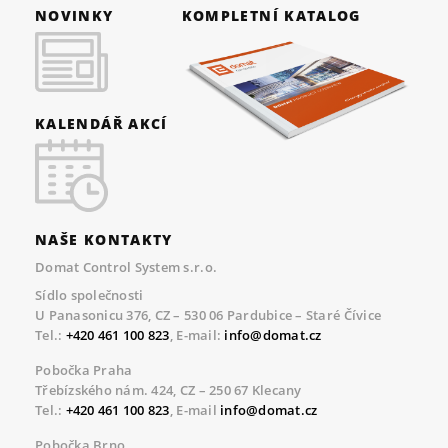
NOVINKY
KOMPLETNÍ KATALOG
KALENDÁŘ AKCÍ
NAŠE KONTAKTY
Domat Control System s.r.o.
Sídlo společnosti
U Panasonicu 376, CZ – 530 06 Pardubice – Staré Čívice
Tel.:
+420 461 100 823
, E-mail:
info@domat.cz
Pobočka Praha
Třebízského nám. 424, CZ – 250 67 Klecany
Tel.:
+420 461 100 823
, E-mail
info@domat.cz
Pobočka Brno