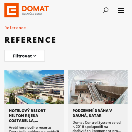
Reference
REFERENCE
Filtrovat
HOTELOVÝ RESORT
PODZEMNÍ DRÁHA V
HILTON RIJEKA
DAUHÁ, KATAR
COSTABELLA,
Domat Control System se od
CHORVATSKO
r. 2016 spolupodílí na
Areál hotelového resortu
dodávkách komponent pro
Costabella najdete na pobřeží