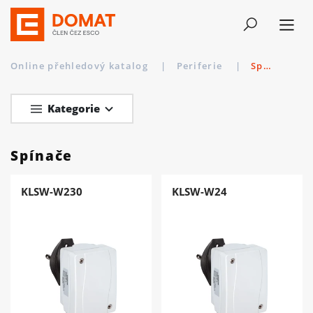
Online přehledový katalog
|
Periferie
|
Spínače
Kategorie
Spínače
KLSW-W230
KLSW-W24