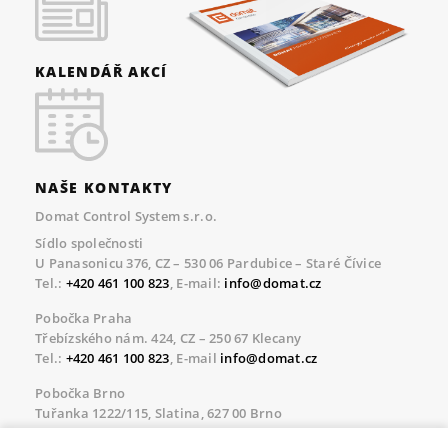
KALENDÁŘ AKCÍ
NAŠE KONTAKTY
Domat Control System s.r.o.
Sídlo společnosti
U Panasonicu 376, CZ – 530 06 Pardubice – Staré Čívice
Tel.:
+420 461 100 823
, E-mail:
info@domat.cz
Pobočka Praha
Třebízského nám. 424, CZ – 250 67 Klecany
Tel.:
+420 461 100 823
, E-mail
info@domat.cz
Pobočka Brno
Tuřanka 1222/115, Slatina, 627 00 Brno
Tel.:
+420 461 100 823
, E-mail
info@domat.cz