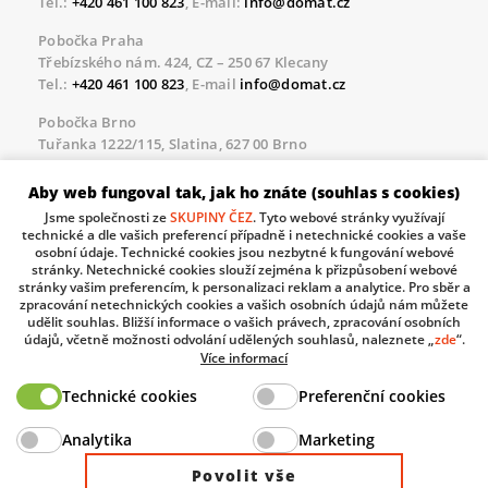
Tel.:
+420 461 100 823
, E-mail:
info@domat.cz
Pobočka Praha
Třebízského nám. 424, CZ – 250 67 Klecany
Tel.:
+420 461 100 823
, E-mail
info@domat.cz
Pobočka Brno
Tuřanka 1222/115, Slatina, 627 00 Brno
Tel.:
+420 461 100 823
, E-mail
info@domat.cz
Aby web fungoval tak, jak ho znáte (souhlas s cookies)
Servisní linka pro námi realizované akce
Jsme společnosti ze
SKUPINY ČEZ
. Tyto webové stránky využívají
Po – Pá 8.30 – 17.00
technické a dle vašich preferencí případně i netechnické cookies a vaše
tel:
+420 733 421 878
, E-mail
servis@domat.cz
osobní údaje. Technické cookies jsou nezbytné k fungování webové
stránky. Netechnické cookies slouží zejména k přizpůsobení webové
Technická podpora:
stránky vašim preferencím, k personalizaci reklam a analytice. Pro sběr a
zpracování netechnických cookies a vašich osobních údajů nám můžete
Tel.:
+420 461 100 666
, WhatsApp:
+420 603 735 402
udělit souhlas. Bližší informace o vašich právech, zpracování osobních
údajů, včetně možnosti odvolání udělených souhlasů, naleznete „
zde
“.
Informace o zpracovávaných osobních údajích.
Více informací
Technické cookies
Preferenční cookies
The European Regional Development Fund and The
Analytika
Marketing
Ministry of Industry and Trade of the Czech Republic
support investment in your future.
Povolit vše