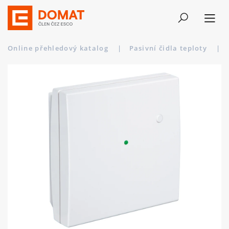
Online přehledový katalog
|
Pasivní čidla teploty
|