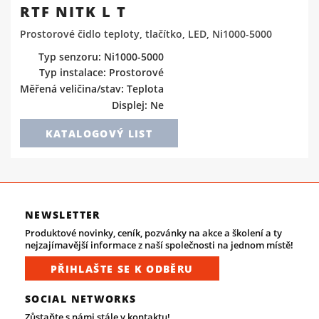
RTF NITK L T
Prostorové čidlo teploty, tlačítko, LED, Ni1000-5000
Typ senzoru: Ni1000-5000
Typ instalace: Prostorové
Měřená veličina/stav: Teplota
Displej: Ne
KATALOGOVÝ LIST
NEWSLETTER
Produktové novinky, ceník, pozvánky na akce a školení a ty
nejzajímavější informace z naší společnosti na jednom místě!
PŘIHLAŠTE SE K ODBĚRU
SOCIAL NETWORKS
Zůstaňte s námi stále v kontaktu!