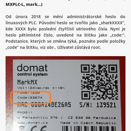
MXPLC-L, mark…)
Od února 2018 se mění administrátorské heslo do
linuxových PLC. Původní heslo se tvořilo jako „sharkXXXX“,
kde XXXX bylo poslední čtyřčíslí sériového čísla. Nyní je
heslo pětimístné číslo, uvedené na štítku jako „code:“.
Podstanice, kterých se změna týká, poznáte podle položky
„code“ na štítku, viz obr.. Uživatel zůstává root.