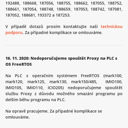
192488, 188668, 187056, 188755, 188662, 187055, 188752,
188661, 187054, 188748, 188659, 187053, 188742, 187081,
187052, 188681, 193372 a 187253.
V případě dotazů prosím kontaktujte naši
technickou
podporu
. Za případné komplikace se omlouváme.
16. 11. 2020: Nedoporučujeme spouštět Proxy na PLC s
OS FreeRTOS
Na PLC s operačním systémem FreeRTOS (mark100,
mark120, mark125, mark130, mark150/485, IMIO100,
IMIO105, IMIO110, ICIO205) nedoporučujeme spouštět
službu Proxy z důvodu možného smazání programu po
delším běhu programu na PLC.
Na opravě pracujeme. Za případné komplikace se
omlouváme.