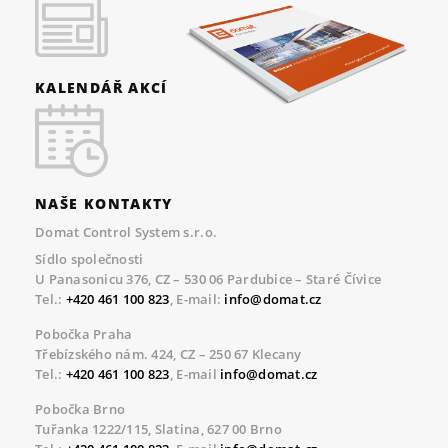
KALENDÁŘ AKCÍ
NAŠE KONTAKTY
Domat Control System s.r.o.
Sídlo společnosti
U Panasonicu 376, CZ – 530 06 Pardubice – Staré Čívice
Tel.:
+420 461 100 823
, E-mail:
info@domat.cz
Pobočka Praha
Třebízského nám. 424, CZ – 250 67 Klecany
Tel.:
+420 461 100 823
, E-mail
info@domat.cz
Pobočka Brno
Tuřanka 1222/115, Slatina, 627 00 Brno