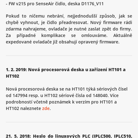
- FW v215 pro SenseAir čidlo, deska D1176_V11
Pokud to ničemu nebrání, nejjednodušší způsob, jak se
chybě vyhnout, je čidlo přeadresovat. Nový firmware rádi
zdarma nahrajeme, ovladače je nutné zaslat zpět do firmy.
Za případné komplikace se omlouváme. Aktuálně
expedované ovladače již obsahují opravený firmware.
1. 2. 2019: Nová procesorová deska u zařízení HT101 a
HT102
Nová procesorová deska se na HT101 týká sériových čísel
od 147994 resp. u HT102 sériové čísla od 148040. Více
podrobností včetně poznámek k verzím pro HT101 a
HT102 naleznete
zde
.
21. 5. 2018: Heslo do linuxových PLC (IPLC500, IPLC510,