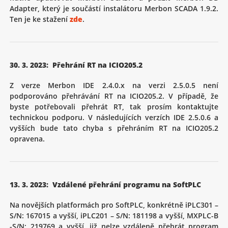
Adapter, který je součástí instalátoru Merbon SCADA 1.9.2.
Ten je ke stažení
zde
.
30. 3. 2023: Přehrání RT na ICIO205.2
Z verze Merbon IDE 2.4.0.x na verzi 2.5.0.5 není
podporováno přehrávání RT na ICIO205.2. V případě, že
byste potřebovali přehrát RT, tak prosím kontaktujte
technickou podporu. V následujících verzích IDE 2.5.0.6 a
vyšších bude tato chyba s přehráním RT na ICIO205.2
opravena.
13. 3. 2023: Vzdálené přehrání programu na SoftPLC
Na novějších platformách pro SoftPLC, konkrétně iPLC301 –
S/N: 167015 a vyšší, iPLC201 – S/N: 181198 a vyšší, MXPLC-B
-S/N: 219769 a vyšší, již nelze vzdáleně přehrát program