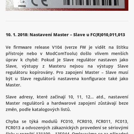
10. 1. 2018: Nastavení Master – Slave u FC(R)010,011,013
Ve firmware release V104 (verze FW je vidět na štítku
přístroje nebo v ModComToolu) došlo vlivem menších
úprav k chybě: Pokud je Slave regulátor nastaven jako
Slave, výstupy z Masteru nejsou na výstupy Slave
regulátoru kopírovány. Pro zapojení Master – Slave musí
být u Slave regulátorů nastavena konfigurace také jako
Master.
Slave adresy, které začínají 10, 11, 12… atd., nastavení
Master regulátorů a hardwarové zapojení zůstávají beze
změn, podle katalogových listů.
Chyba se týká modulů FC010, FCR010, FCR011, FC013,
FCR013 a odvozených zákaznických provedení se sériovými
čísly v rozpětí 131100 – 135044. Omlouváme se za případné