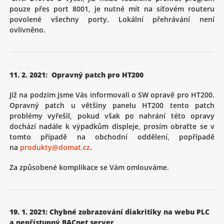
pouze přes port 8001, je nutné mít na síťovém routeru
povolené všechny porty. Lokální přehrávání není
ovlivněno.
11. 2. 2021: Opravný patch pro HT200
Již na podzim jsme Vás informovali o SW opravě pro HT200.
Opravný patch u většiny panelu HT200 tento patch
problémy vyřešil, pokud však po nahrání této opravy
dochází nadále k výpadkům displeje, prosím obraťte se v
tomto případě na obchodní oddělení, popřípadě
na
produkty@domat.cz
.
Za způsobené komplikace se Vám omlouváme.
19. 1. 2021: Chybné zobrazování diakritiky na webu PLC
a nepřístupný BACnet server