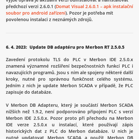
předchozí verzi 2.6.0.1 (
Domat Visual 2.6.0.1 – apk instalační
soubor pro android zařízení
). Pozor je potřeba mít
povolenou instalaci z neznámých zdrojů.
6. 4. 2023: Update DB adaptéru pro Merbon RT 2.5.0.5
Zavedení protokolu TLS do PLC v Merbon IDE 2.5.0.x
znamená významné rozšíření bezpečnostních funkcí PLC i
navazujících programů. Jsou s ním ale spojeny některé další
kroky, nutné pro správnou funkčnost celého systému.
Jedním z nich je update Merbon SCADA v případě, že PLC
zapisuje do databáze.
V Merbon DB Adapteru, který je součástí Merbon SCADA
nižších než 1.9.2, není podporováno připojení PLC s verzí
Merbon IDE 2.5.0.x. Pozor proto při přechodu na Merbon
IDE verze 2.5.0.x u instalací, které používají zápis
historických dat z PLC do Merbon databáze. U nich je
nutné updatovat Merbon SCADA a použít Merbon DB