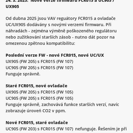
24. 3. 2025: Nové verze firmwaru FCR015 a UC905 /
UX905
Od dubna 2025 jsou VAV reguátory FCR015 a ovladače
UC/UX905 dodávány s novými verzemi firmwaru. Při
náhradách - zejména výměně poškozeného regulátoru
nebo zužitkování starších zásob - nutno dát pozor na
omezenou zpětnou kompatibilitu:
Poslední verze FW - nové FCR015, nové UC/UX
UX905 (FW 205) s FCR015 (FW 107)
UC905 (FW 205) s FCR015 (FW 107)
Funguje správně.
Staré FCR015, nové ovladače
UX905 (FW 205) s FCR015 (FW 105)
UC905 (FW 205) s FCR015 (FW 105)
Funguje správně, zachovává funkce starších verzí, navíc
zobrazuje úroveń CO2 v ppm.
Nové FCR015, staré ovladače
UC905 (FW 203) s FCR015 (FW 107) nefunguje. Řešením je při