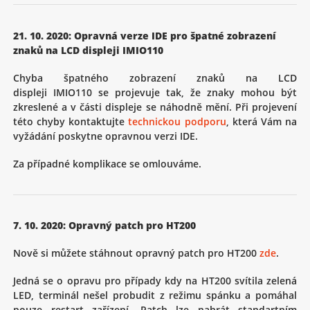
21. 10. 2020: Opravná verze IDE pro špatné zobrazení
znaků na LCD displeji IMIO110
Chyba špatného zobrazení znaků na LCD
displeji IMIO110 se projevuje tak, že znaky mohou být
zkreslené a v části displeje se náhodně mění. Při projevení
této chyby kontaktujte
technickou podporu
, která Vám na
vyžádání poskytne opravnou verzi IDE.
Za případné komplikace se omlouváme.
7. 10. 2020: Opravný patch pro HT200
Nově si můžete stáhnout opravný patch pro HT200
zde
.
Jedná se o opravu pro případy kdy na HT200 svítila zelená
LED, terminál nešel probudit z režimu spánku a pomáhal
pouze restart zařízení. Patch lze nahrát standartním