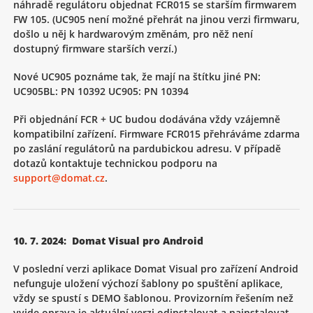
náhradě regulátoru objednat FCR015 se starším firmwarem
FW 105. (UC905 není možné přehrát na jinou verzi firmwaru,
došlo u něj k hardwarovým změnám, pro něž není
dostupný firmware starších verzí.)
Nové UC905 poznáme tak, že mají na štítku jiné PN:
UC905BL: PN 10392 UC905: PN 10394
Při objednání FCR + UC budou dodávána vždy vzájemně
kompatibilní zařízení. Firmware FCR015 přehráváme zdarma
po zaslání regulátorů na pardubickou adresu. V případě
dotazů kontaktuje technickou podporu na
support@domat.cz
.
10. 7. 2024: Domat Visual pro Android
V poslední verzi aplikace Domat Visual pro zařízení Android
nefunguje uložení výchozí šablony po spuštění aplikace,
vždy se spustí s DEMO šablonou. Provizorním řešením než
vyjde oprava je aktuální verzi odinstalovat a nainstalovat