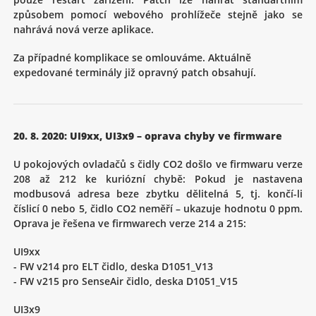
způsobem pomocí webového prohlížeče stejně jako se
nahrává nová verze aplikace.
Za případné komplikace se omlouváme. Aktuálně
expedované terminály již opravný patch obsahují.
20. 8. 2020: UI9xx, UI3x9 – oprava chyby ve firmware
U pokojových ovladačů s čidly CO2 došlo ve firmwaru verze
208 až 212 ke kuriózní chybě: Pokud je nastavena
modbusová adresa beze zbytku dělitelná 5, tj. končí-li
číslicí 0 nebo 5, čidlo CO2 neměří – ukazuje hodnotu 0 ppm.
Oprava je řešena ve firmwarech verze 214 a 215:
UI9xx
- FW v214 pro ELT čidlo, deska D1051_V13
- FW v215 pro SenseAir čidlo, deska D1051_V15
UI3x9