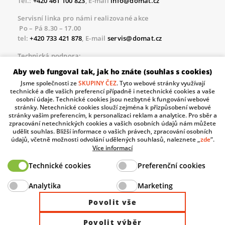
Tel.:
+420 461 100 823
, E-mail
info@domat.cz
Servisní linka pro námi realizované akce
Po – Pá 8.30 – 17.00
tel:
+420 733 421 878
, E-mail
servis@domat.cz
Technická podpora:
Tel.:
+420 461 100 666
, WhatsApp:
+420 603 735 402
Aby web fungoval tak, jak ho znáte (souhlas s cookies)
Informace o zpracovávaných osobních údajích.
Jsme společnosti ze
SKUPINY ČEZ
. Tyto webové stránky využívají
technické a dle vašich preferencí případně i netechnické cookies a vaše
osobní údaje. Technické cookies jsou nezbytné k fungování webové
stránky. Netechnické cookies slouží zejména k přizpůsobení webové
stránky vašim preferencím, k personalizaci reklam a analytice. Pro sběr a
The European Regional Development Fund and The
zpracování netechnických cookies a vašich osobních údajů nám můžete
Ministry of Industry and Trade of the Czech Republic
udělit souhlas. Bližší informace o vašich právech, zpracování osobních
support investment in your future.
údajů, včetně možnosti odvolání udělených souhlasů, naleznete „
zde
“.
Více informací
Technické cookies
Preferenční cookies
© 2026 Domat Control System s.r.o. |
All rights reserved |
Analytika
Marketing
Site by ©dmpCMS
Povolit vše
Povolit výběr