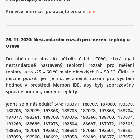
Pro více informací pokračujte prosím
sem
.
26. 11. 2020: Nestandardní rozsah pro měření teploty u
UT090
Do oběhu se dostalo několik čidel UT090, která mají
nestandardně nastavený teplotní rozsah pro měření
teploty, a to -25 – 60 °C místo obvyklých 0 – 50 °C. Čidla je
možné použít, jen je nutné změnit rozsah pro vyčítání
hodnot v prostředí Merbon IDE, aby byly zobrazovány
správné hodnoty měřené teploty.
Jedná se o následující S/N: 193371, 188707, 187080, 193370,
188706, 187079, 193368, 188705, 187078, 193363, 188704,
187077, 193361, 188703, 187076, 193360, 188700, 187074,
193269, 188699, 187073, 192504, 188697, 187072, 192503,
188696, 187061, 192502, 188694, 187060, 192501, 188693,
187059, 192500, 188692, 187058, 192489, 188677, 187057,