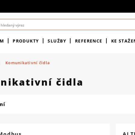
ÉM
PRODUKTY
SLUŽBY
REFERENCE
KE STAŽE
|
Komunikativní čidla
ikativní čidla
ní
Modbus
ALT