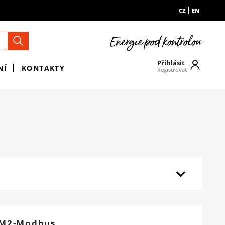
CZ
EN
Přihlásit
NÍ
KONTAKTY
Registrovat
M2-Modbus