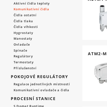
Aktivní čidla teploty
Komunikativní čidla
Čidla ostatní
Čidla tlaku
Čidla vlhkosti
Hygrostaty
Manostaty
Ovladače
Spínače
ATM2-M
Regulátory
Termostaty
Příslušenství
POKOJOVÉ REGULÁTORY
Regulace jednotlivých místností
Komunikativní ovladače a čidla
PROCESNÍ STANICE
S Domat Runtime