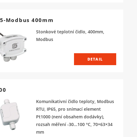
5-Modbus 400mm
Stonkové teplotní čidlo, 400mm,
Modbus
DETAIL
00
Komunikativní čidlo teploty, Modbus
RTU, IP65, pro snímací element
Pt1000 (není obsahem dodávky),
rozsah měření -30...100 °C, 70×63×34
mm