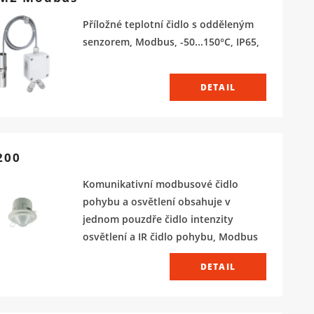
Příložné teplotní čidlo s odděleným
senzorem, Modbus, -50...150°C, IP65,
DETAIL
200
Komunikativní modbusové čidlo
pohybu a osvětlení obsahuje v
jednom pouzdře čidlo intenzity
osvětlení a IR čidlo pohybu, Modbus
DETAIL