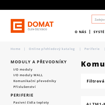
O NÁS
SYST
Home
|
Online přehledový katalog
|
Periferie
Komun
MODULY A PŘEVODNÍKY
I/O moduly
I/O moduly WALL
Filtrová
Komunikační převodníky
Příslušenství
PERIFERIE
Pasivní čidla teploty
ALTM1-