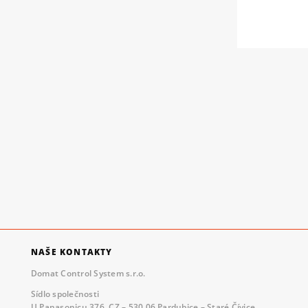
NAŠE KONTAKTY
Domat Control System s.r.o.
Sídlo společnosti
U Panasonicu 376, CZ – 530 06 Pardubice – Staré Čívice