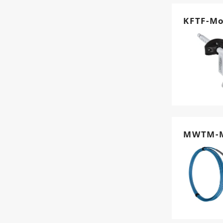
KFTF-M
MWTM-M