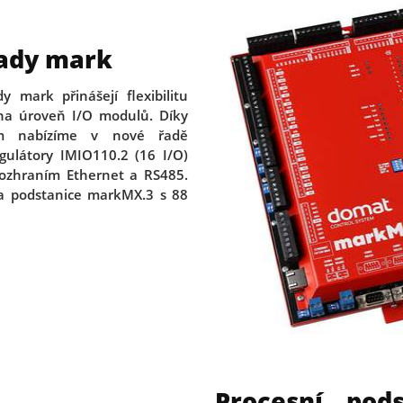
řady mark
y mark přinášejí flexibilitu
na úroveň I/O modulů. Díky
ím nabízíme v nové řadě
gulátory IMIO110.2 (16 I/O)
rozhraním Ethernet a RS485.
na podstanice markMX.3 s 88
Procesní pod