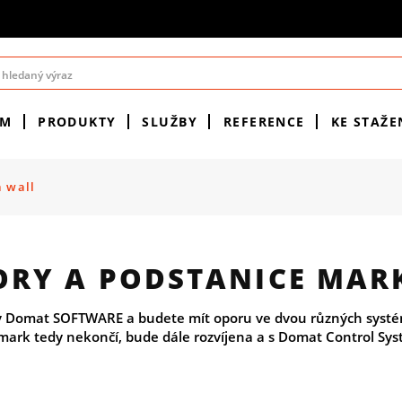
ÉM
PRODUKTY
SLUŽBY
REFERENCE
KE STAŽE
a wall
ORY A PODSTANICE MAR
 Domat SOFTWARE a budete mít oporu ve dvou různých systém
mark tedy nekončí, bude dále rozvíjena a s Domat Control Sys