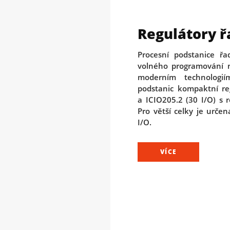
Regulátory 
Procesní podstanice řad
volného programování 
moderním technologi
podstanic kompaktní re
a ICIO205.2 (30 I/O) s 
Pro větší celky je urče
I/O.
VÍCE