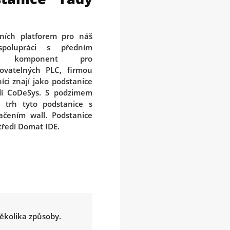
čních platforem pro náš
polupráci s předním
m komponent pro
ovatelných PLC, firmou
íci znají jako podstanice
dí CoDeSys. S podzimem
 trh tyto podstanice s
ením wall. Podstanice
tředí Domat IDE.
několika způsoby.