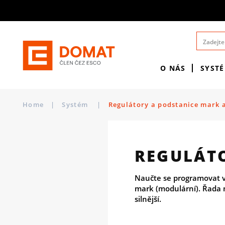
O NÁS
SYST
Home
|
Systém
|
Regulátory a podstanice mark 
REGULÁT
Naučte se programovat v
mark (modulární). Řada 
silnější.