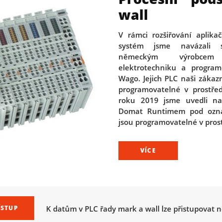
wall
V rámci rozšiřování aplika
systém jsme navázali s
německým výrobce
elektrotechniku a program
Wago. Jejich PLC naši zákazn
programovatelné v prostře
roku 2019 jsme uvedli na
Domat Runtimem pod označ
jsou programovatelné v pros
VÍCE
K datům v PLC řady mark a wall lze přistupovat 
ÍSTUP