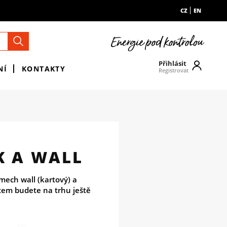
CZ
EN
Přihlásit
NÍ
KONTAKTY
Registrovat
K A WALL
ech wall (kartový) a
tem budete na trhu ještě