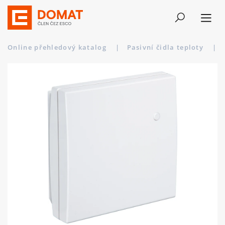
Online přehledový katalog
|
Pasivní čidla teploty
|