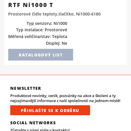
RTF Ni1000 T
Prostorové čidlo teploty,tlačítko, Ni1000-6180
Typ senzoru: Ni1000
Typ instalace: Prostorové
Měřená veličina/stav: Teplota
Displej: Ne
KATALOGOVÝ LIST
NEWSLETTER
Produktové novinky, ceník, pozvánky na akce a školení a ty
nejzajímavější informace z naší společnosti na jednom místě!
PŘIHLAŠTE SE K ODBĚRU
SOCIAL NETWORKS
Zůstaňte s námi stále v kontaktu!