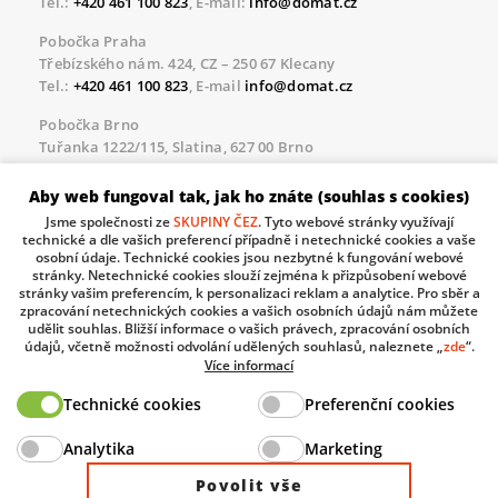
Tel.:
+420 461 100 823
, E-mail:
info@domat.cz
Pobočka Praha
Třebízského nám. 424, CZ – 250 67 Klecany
Tel.:
+420 461 100 823
, E-mail
info@domat.cz
Pobočka Brno
Tuřanka 1222/115, Slatina, 627 00 Brno
Tel.:
+420 461 100 823
, E-mail
info@domat.cz
Aby web fungoval tak, jak ho znáte (souhlas s cookies)
Servisní linka pro námi realizované akce
Jsme společnosti ze
SKUPINY ČEZ
. Tyto webové stránky využívají
Po – Pá 8.30 – 17.00
technické a dle vašich preferencí případně i netechnické cookies a vaše
tel:
+420 733 421 878
, E-mail
servis@domat.cz
osobní údaje. Technické cookies jsou nezbytné k fungování webové
stránky. Netechnické cookies slouží zejména k přizpůsobení webové
Technická podpora:
stránky vašim preferencím, k personalizaci reklam a analytice. Pro sběr a
zpracování netechnických cookies a vašich osobních údajů nám můžete
Tel.:
+420 461 100 666
, WhatsApp:
+420 603 735 402
udělit souhlas. Bližší informace o vašich právech, zpracování osobních
údajů, včetně možnosti odvolání udělených souhlasů, naleznete „
zde
“.
Informace o zpracovávaných osobních údajích.
Více informací
Technické cookies
Preferenční cookies
The European Regional Development Fund and The
Analytika
Marketing
Ministry of Industry and Trade of the Czech Republic
support investment in your future.
Povolit vše