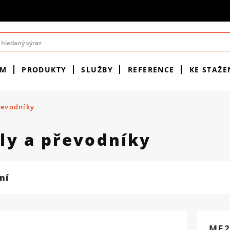
ÉM
PRODUKTY
SLUŽBY
REFERENCE
KE STAŽE
řevodníky
ly a převodníky
ní
ME2