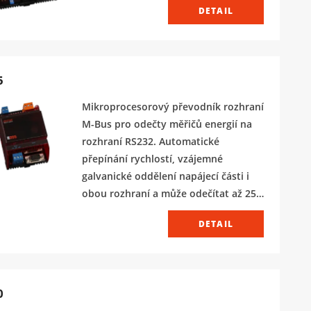
DETAIL
5
Mikroprocesorový převodník rozhraní
M-Bus pro odečty měřičů energií na
rozhraní RS232. Automatické
přepínání rychlostí, vzájemné
galvanické oddělení napájecí části i
obou rozhraní a může odečítat až 25
měřičů na sběrnici M-Bus.
DETAIL
0