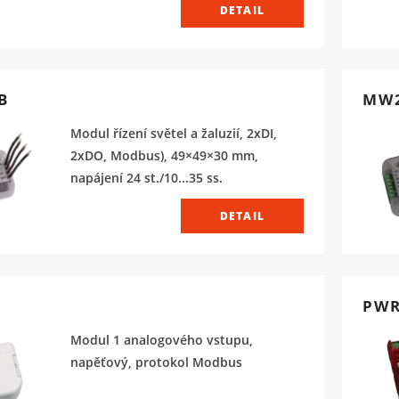
DETAIL
B
MW
Modul řízení světel a žaluzií, 2xDI,
2xDO, Modbus), 49×49×30 mm,
napájení 24 st./10...35 ss.
DETAIL
PWR
Modul 1 analogového vstupu,
napěťový, protokol Modbus