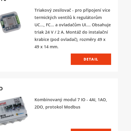
Triakový zesilovač - pro připojení více
termických ventilů k regulátorům
UC..., FC... a ovladačům UI.... Obsahuje
triak 24 V / 2 A. Montáž do instalační
krabice (pod ovladač), rozměry 49 x
49 x 14 mm.
DETAIL
O
Kombinovaný modul 7 IO - 4AI, 1AO,
2DO, protokol Modbus