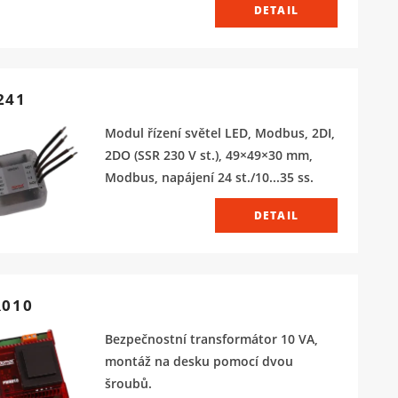
DETAIL
241
Modul řízení světel LED, Modbus, 2DI,
2DO (SSR 230 V st.), 49×49×30 mm,
Modbus, napájení 24 st./10...35 ss.
DETAIL
010
Bezpečnostní transformátor 10 VA,
montáž na desku pomocí dvou
šroubů.