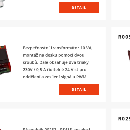
DETAIL
R00
Bezpečnostní transformátor 10 VA,
montáž na desku pomocí dvou
šroubů. Dále obsahuje dva triaky
230V / 0,5 A řiditelné 24 V st pro
oddělení a zesílení signálu PWM.
DETAIL
R02
Převodník RS232 - RS485, rychlost