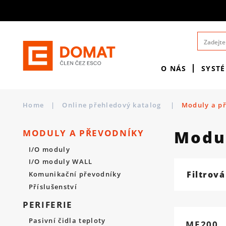
O NÁS
SYST
Home
|
Online přehledový katalog
|
Moduly a p
Modu
MODULY A PŘEVODNÍKY
I/O moduly
I/O moduly WALL
Filtrová
Komunikační převodníky
Příslušenství
PERIFERIE
Pasivní čidla teploty
ME200