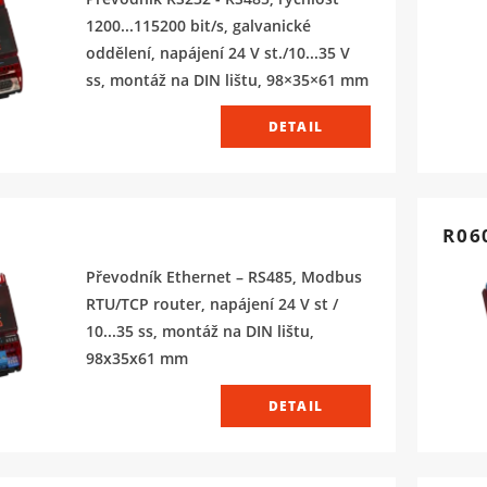
1200...115200 bit/s, galvanické
oddělení, napájení 24 V st./10...35 V
ss, montáž na DIN lištu, 98×35×61 mm
DETAIL
R06
Převodník Ethernet – RS485, Modbus
RTU/TCP router, napájení 24 V st /
10...35 ss, montáž na DIN lištu,
98x35x61 mm
DETAIL