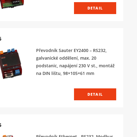
DETAIL
5
Převodník Sauter EY2400 – RS232,
galvanické oddělení, max. 20
podstanic, napájení 230 V st., montáž
na DIN lištu, 98×105×61 mm
DETAIL
5
Převodník Ethernet - RS232, Modbus