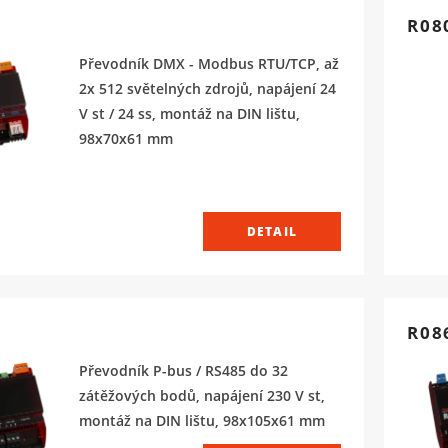
R08
Převodník DMX - Modbus RTU/TCP, až
2x 512 světelných zdrojů, napájení 24
V st / 24 ss, montáž na DIN lištu,
98x70x61 mm
DETAIL
R08
Převodník P-bus / RS485 do 32
zátěžových bodů, napájení 230 V st,
montáž na DIN lištu, 98x105x61 mm