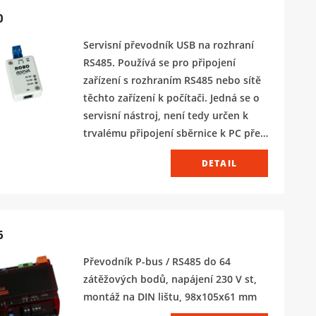
0
Servisní převodník USB na rozhraní
RS485. Používá se pro připojení
zařízení s rozhraním RS485 nebo sítě
těchto zařízení k počítači. Jedná se o
servisní nástroj, není tedy určen k
trvalému připojení sběrnice k PC přes
USB port.
DETAIL
6
Převodník P-bus / RS485 do 64
zátěžových bodů, napájení 230 V st,
montáž na DIN lištu, 98x105x61 mm