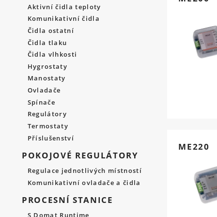
Aktivní čidla teploty
Komunikativní čidla
Čidla ostatní
Čidla tlaku
Čidla vlhkosti
Hygrostaty
Manostaty
Ovladače
Spínače
Regulátory
Termostaty
Příslušenství
ME220
POKOJOVÉ REGULÁTORY
Regulace jednotlivých místností
Komunikativní ovladače a čidla
PROCESNÍ STANICE
S Domat Runtime