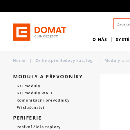
O NÁS
SYST
Home
|
Online přehledový katalog
|
Moduly a p
MODULY A PŘEVODNÍKY
I/O moduly
I/O moduly WALL
Komunikační převodníky
Příslušenství
PERIFERIE
Pasivní čidla teploty