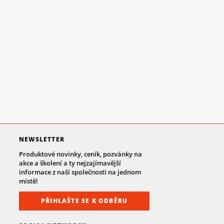
NEWSLETTER
Produktové novinky, ceník, pozvánky na
akce a školení a ty nejzajímavější
informace z naší společnosti na jednom
místě!
PŘIHLAŠTE SE K ODBĚRU