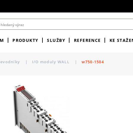
ÉM
PRODUKTY
SLUŽBY
REFERENCE
KE STAŽE
řevodníky
|
I/O moduly WALL
|
w750-1504