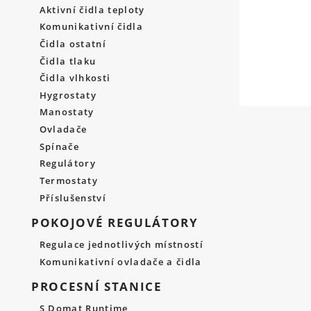
Aktivní čidla teploty
Komunikativní čidla
Čidla ostatní
Čidla tlaku
Čidla vlhkosti
Hygrostaty
Manostaty
Ovladače
Spínače
Regulátory
Termostaty
Příslušenství
POKOJOVÉ REGULÁTORY
Regulace jednotlivých místností
Komunikativní ovladače a čidla
PROCESNÍ STANICE
S Domat Runtime