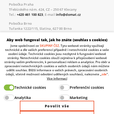
Pobočka Praha
Třebízského nám. 424, CZ – 250 67 Klecany
Tel.:
+420 461 100 823
, E-mail
info@domat.cz
Pobočka Brno
Tuřanka 1222/115, Slatina, 627 00 Brno
Tel.:
+420 461 100 823
, E-mail
info@domat.cz
Aby web fungoval tak, jak ho znáte (souhlas s cookies)
Servisní linka pro námi realizované akce
Jsme společnosti ze
SKUPINY ČEZ
. Tyto webové stránky využívají
Po – Pá 8.30 – 17.00
technické a dle vašich preferencí případně i netechnické cookies a vaše
tel:
+420 733 421 878
, E-mail
servis@domat.cz
osobní údaje. Technické cookies jsou nezbytné k fungování webové
stránky. Netechnické cookies slouží zejména k přizpůsobení webové
Technická podpora:
stránky vašim preferencím, k personalizaci reklam a analytice. Pro sběr a
zpracování netechnických cookies a vašich osobních údajů nám můžete
Tel.:
+420 461 100 666
, WhatsApp:
+420 603 735 402
udělit souhlas. Bližší informace o vašich právech, zpracování osobních
údajů, včetně možnosti odvolání udělených souhlasů, naleznete „
zde
“.
Informace o zpracovávaných osobních údajích.
Více informací
Technické cookies
Preferenční cookies
The European Regional Development Fund and The
Analytika
Marketing
Ministry of Industry and Trade of the Czech Republic
support investment in your future.
Povolit vše