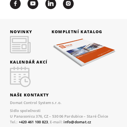
NOVINKY
KOMPLETNÍ KATALOG
KALENDÁŘ AKCÍ
NAŠE KONTAKTY
Domat Control System s.r.o.
Sídlo společnosti
U Panasonicu 376, CZ – 530 06 Pardubice – Staré Čívice
Tel.:
+420 461 100 823
, E-mail:
info@domat.cz