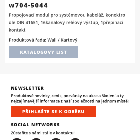
w704-5044
Propojovací modul pro systémovou kabeláž, konektro
dle DIN 41651, 16kanálový reléový výstup, 1přepínací
kontakt
Produktová řada: Wall / Kartový
KATALOGOVÝ LIST
NEWSLETTER
Produktové novinky, ceník, pozvánky na akce a školení a ty
nejzajímavější informace z naší společnosti na jednom místě!
PŘIHLAŠTE SE K ODBĚRU
SOCIAL NETWORKS
Zůstaňte s námi stále v kontaktu!