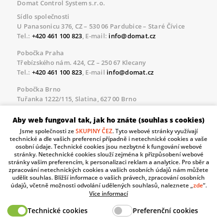
Domat Control System s.r.o.
Sídlo společnosti
U Panasonicu 376, CZ – 530 06 Pardubice – Staré Čívice
Tel.:
+420 461 100 823
, E-mail:
info@domat.cz
Pobočka Praha
Třebízského nám. 424, CZ – 250 67 Klecany
Tel.:
+420 461 100 823
, E-mail
info@domat.cz
Pobočka Brno
Tuřanka 1222/115, Slatina, 627 00 Brno
Tel.:
+420 461 100 823
, E-mail
info@domat.cz
Aby web fungoval tak, jak ho znáte (souhlas s cookies)
Servisní linka pro námi realizované akce
Jsme společnosti ze
SKUPINY ČEZ
. Tyto webové stránky využívají
Po – Pá 8.30 – 17.00
technické a dle vašich preferencí případně i netechnické cookies a vaše
tel:
+420 733 421 878
, E-mail
servis@domat.cz
osobní údaje. Technické cookies jsou nezbytné k fungování webové
stránky. Netechnické cookies slouží zejména k přizpůsobení webové
Technická podpora:
stránky vašim preferencím, k personalizaci reklam a analytice. Pro sběr a
zpracování netechnických cookies a vašich osobních údajů nám můžete
Tel.:
+420 461 100 666
, WhatsApp:
+420 603 735 402
udělit souhlas. Bližší informace o vašich právech, zpracování osobních
údajů, včetně možnosti odvolání udělených souhlasů, naleznete „
zde
“.
Informace o zpracovávaných osobních údajích.
Více informací
Technické cookies
Preferenční cookies