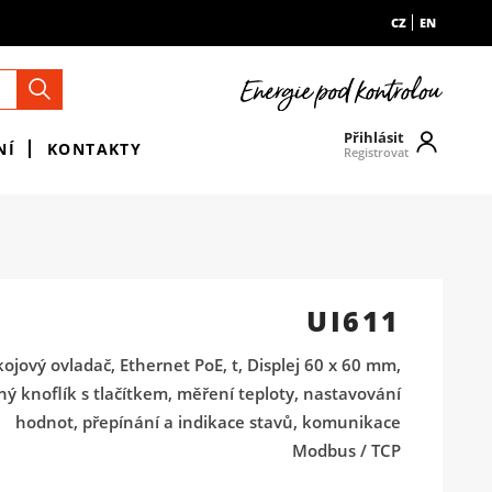
CZ
EN
Přihlásit
NÍ
KONTAKTY
Registrovat
UI611
ojový ovladač, Ethernet PoE, t, Displej 60 x 60 mm,
ný knoflík s tlačítkem, měření teploty, nastavování
hodnot, přepínání a indikace stavů, komunikace
Modbus / TCP