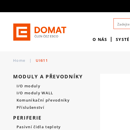
O NÁS
SYST
Home
|
UI611
MODULY A PŘEVODNÍKY
I/O moduly
I/O moduly WALL
Komunikační převodníky
Příslušenství
PERIFERIE
Pasivní čidla teploty