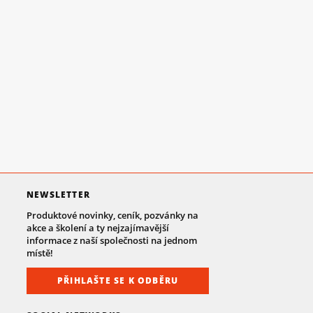
NEWSLETTER
Produktové novinky, ceník, pozvánky na
akce a školení a ty nejzajímavější
informace z naší společnosti na jednom
místě!
PŘIHLAŠTE SE K ODBĚRU