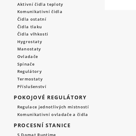
Aktivní čidla teploty
Komunikativní čidla
Čidla ostatní
Čidla tlaku
Čidla vlhkosti
Hygrostaty
Manostaty
Ovladače
Spínače
Regulátory
Termostaty
Příslušenství
POKOJOVÉ REGULÁTORY
Regulace jednotlivých místností
Komunikativní ovladače a čidla
PROCESNÍ STANICE
S Domat Runtime