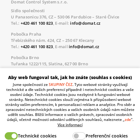
Domat Control System s.r.o.
Sídlo společnosti
U Panasonicu 376, CZ – 530 06 Pardubice – Staré Čívice
Tel.:
+420 461 100 823
, E-mail:
info@domat.cz
Pobočka Praha
Třebízského nám. 424, CZ – 250 67 Klecany
Tel.:
+420 461 100 823
, E-mail
info@domat.cz
Pobočka Brno
Tuřanka 1222/115, Slatina, 627 00 Brno
Tel.:
+420 461 100 823
, E-mail
info@domat.cz
Aby web fungoval tak, jak ho znáte (souhlas s cookies)
Servisní linka pro námi realizované akce
Jsme společnosti ze
SKUPINY ČEZ
. Tyto webové stránky využívají
Po – Pá 8.30 – 17.00
technické a dle vašich preferencí případně i netechnické cookies a vaše
tel:
+420 733 421 878
, E-mail
servis@domat.cz
osobní údaje. Technické cookies jsou nezbytné k fungování webové
stránky. Netechnické cookies slouží zejména k přizpůsobení webové
Technická podpora:
stránky vašim preferencím, k personalizaci reklam a analytice. Pro sběr a
zpracování netechnických cookies a vašich osobních údajů nám můžete
Tel.:
+420 461 100 666
, WhatsApp:
+420 603 735 402
udělit souhlas. Bližší informace o vašich právech, zpracování osobních
údajů, včetně možnosti odvolání udělených souhlasů, naleznete „
zde
“.
Informace o zpracovávaných osobních údajích.
Více informací
Technické cookies
Preferenční cookies