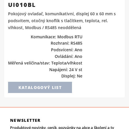
UI010BL
Pokojový ovladač, komunikativní, displej 60 x 60 mm s
podsvitem, otočný knoflík s tlačítkem, teplota, rel.
vlhkost, Modbus / RS485 neoddělená
Komunikace: Modbus RTU
Rozhraní: RS485
Podsvícení: Ano
Ovládání: Ano
Měřená veličina/stav: Teplota/vlhkost
Napájení: 24 V st
Displej: Ne
KATALOGOVÝ LIST
NEWSLETTER
Produktové novinky, ceník, pozvánky na akce a školení a ty