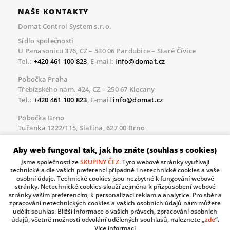
NAŠE KONTAKTY
Domat Control System s.r.o.
Sídlo společnosti
U Panasonicu 376, CZ – 530 06 Pardubice – Staré Čívice
Tel.:
+420 461 100 823
, E-mail:
info@domat.cz
Pobočka Praha
Třebízského nám. 424, CZ – 250 67 Klecany
Tel.:
+420 461 100 823
, E-mail
info@domat.cz
Pobočka Brno
Tuřanka 1222/115, Slatina, 627 00 Brno
Tel.:
+420 461 100 823
, E-mail
info@domat.cz
Aby web fungoval tak, jak ho znáte (souhlas s cookies)
Servisní linka pro námi realizované akce
Jsme společnosti ze
SKUPINY ČEZ
. Tyto webové stránky využívají
Po – Pá 8.30 – 17.00
technické a dle vašich preferencí případně i netechnické cookies a vaše
tel:
+420 733 421 878
, E-mail
servis@domat.cz
osobní údaje. Technické cookies jsou nezbytné k fungování webové
stránky. Netechnické cookies slouží zejména k přizpůsobení webové
Technická podpora:
stránky vašim preferencím, k personalizaci reklam a analytice. Pro sběr a
zpracování netechnických cookies a vašich osobních údajů nám můžete
Tel.:
+420 461 100 666
, WhatsApp:
+420 603 735 402
udělit souhlas. Bližší informace o vašich právech, zpracování osobních
údajů, včetně možnosti odvolání udělených souhlasů, naleznete „
zde
“.
Informace o zpracovávaných osobních údajích.
Více informací