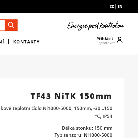
CZ
EN
Přihlásit
NÍ
KONTAKTY
Registrovat
TF43 NiTK 150mm
nkové teplotní čidlo Ni1000-5000, 150mm, -30…150
°C, IP54
Délka stonku: 150 mm
Typ senzoru: Ni1000-5000