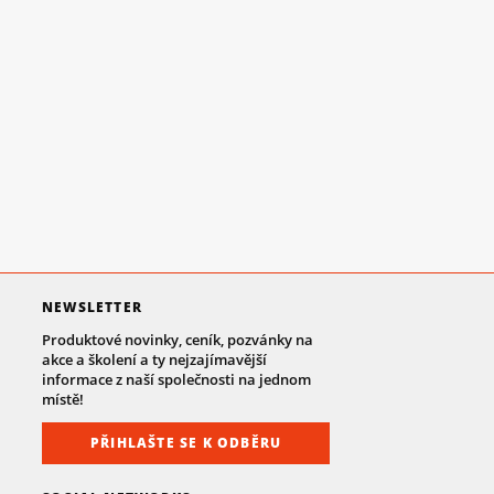
NEWSLETTER
Produktové novinky, ceník, pozvánky na
akce a školení a ty nejzajímavější
informace z naší společnosti na jednom
místě!
PŘIHLAŠTE SE K ODBĚRU