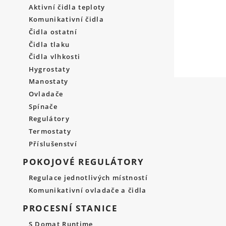
Aktivní čidla teploty
Komunikativní čidla
Čidla ostatní
Čidla tlaku
Čidla vlhkosti
Hygrostaty
Manostaty
Ovladače
Spínače
Regulátory
Termostaty
Příslušenství
POKOJOVÉ REGULÁTORY
Regulace jednotlivých místností
Komunikativní ovladače a čidla
PROCESNÍ STANICE
S Domat Runtime