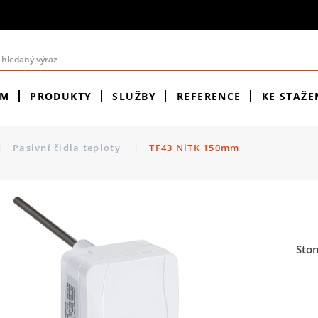
ÉM
PRODUKTY
SLUŽBY
REFERENCE
KE STAŽE
|
Pasivní čidla teploty
|
TF43 NiTK 150mm
Sto