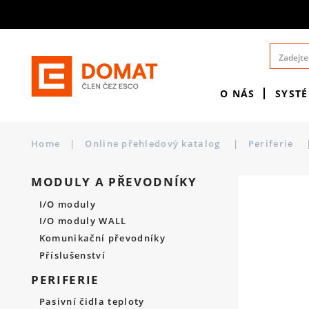
O NÁS
SYST
Home
|
Online přehledový katalog
|
Periferie
MODULY A PŘEVODNÍKY
I/O moduly
I/O moduly WALL
Komunikační převodníky
Příslušenství
PERIFERIE
Pasivní čidla teploty