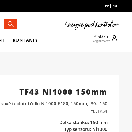
CZ
EN
Přihlásit
NÍ
KONTAKTY
Registrovat
TF43 Ni1000 150mm
nkové teplotní čidlo Ni1000-6180, 150mm, -30…150
°C, IP54
Délka stonku: 150 mm
Typ senzoru: Ni1000