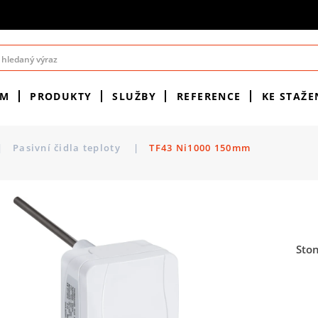
ÉM
PRODUKTY
SLUŽBY
REFERENCE
KE STAŽE
|
Pasivní čidla teploty
|
TF43 Ni1000 150mm
Sto