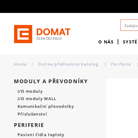
O NÁS
SYST
Home
|
Online přehledový katalog
|
Periferie
MODULY A PŘEVODNÍKY
I/O moduly
I/O moduly WALL
Komunikační převodníky
Příslušenství
PERIFERIE
Pasivní čidla teploty