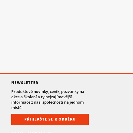
NEWSLETTER
Produktové novinky, ceník, pozvánky na
akce a školení a ty nejzajímavější
informace z naší společnosti na jednom
místě!
PŘIHLAŠTE SE K ODBĚRU