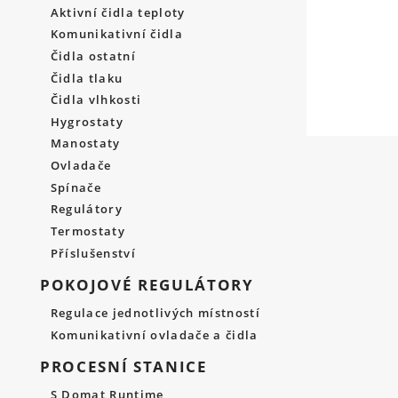
Aktivní čidla teploty
Komunikativní čidla
Čidla ostatní
Čidla tlaku
Čidla vlhkosti
Hygrostaty
Manostaty
Ovladače
Spínače
Regulátory
Termostaty
Příslušenství
POKOJOVÉ REGULÁTORY
Regulace jednotlivých místností
Komunikativní ovladače a čidla
PROCESNÍ STANICE
S Domat Runtime