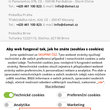
U Panasonicu 376, CZ – 530 06 Pardubice – Staré Čívice
Tel.:
+420 461 100 823
, E-mail:
info@domat.cz
Pobočka Praha
Třebízského nám. 424, CZ – 250 67 Klecany
Tel.:
+420 461 100 823
, E-mail
info@domat.cz
Pobočka Brno
Tuřanka 1222/115, Slatina, 627 00 Brno
Tel.:
+420 461 100 823
, E-mail
info@domat.cz
Aby web fungoval tak, jak ho znáte (souhlas s cookies)
Servisní linka pro námi realizované akce
Jsme společnosti ze
SKUPINY ČEZ
. Tyto webové stránky využívají
Po – Pá 8.30 – 17.00
technické a dle vašich preferencí případně i netechnické cookies a vaše
tel:
+420 733 421 878
, E-mail
servis@domat.cz
osobní údaje. Technické cookies jsou nezbytné k fungování webové
stránky. Netechnické cookies slouží zejména k přizpůsobení webové
Technická podpora:
stránky vašim preferencím, k personalizaci reklam a analytice. Pro sběr a
zpracování netechnických cookies a vašich osobních údajů nám můžete
Tel.:
+420 461 100 666
, WhatsApp:
+420 603 735 402
udělit souhlas. Bližší informace o vašich právech, zpracování osobních
údajů, včetně možnosti odvolání udělených souhlasů, naleznete „
zde
“.
Informace o zpracovávaných osobních údajích.
Více informací
Technické cookies
Preferenční cookies
The European Regional Development Fund and The
Analytika
Marketing
Ministry of Industry and Trade of the Czech Republic
support investment in your future.