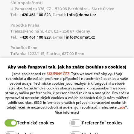
Sídlo společnosti
U Panasonicu 376, CZ – 530 06 Pardubice – Staré Čívice
Tel.:
+420 461 100 823
, E-mail:
info@domat.cz
Pobočka Praha
Třebízského nám. 424, CZ – 250 67 Klecany
Tel.:
+420 461 100 823
, E-mail
info@domat.cz
Pobočka Brno
Tuřanka 1222/115, Slatina, 627 00 Brno
Tel.:
+420 461 100 823
, E-mail
info@domat.cz
Aby web fungoval tak, jak ho znáte (souhlas s cookies)
Servisní linka pro námi realizované akce
Jsme společnosti ze
SKUPINY ČEZ
. Tyto webové stránky využívají
Po – Pá 8.30 – 17.00
technické a dle vašich preferencí případně i netechnické cookies a vaše
tel:
+420 733 421 878
, E-mail
servis@domat.cz
osobní údaje. Technické cookies jsou nezbytné k fungování webové
stránky. Netechnické cookies slouží zejména k přizpůsobení webové
Technická podpora:
stránky vašim preferencím, k personalizaci reklam a analytice. Pro sběr a
zpracování netechnických cookies a vašich osobních údajů nám můžete
Tel.:
+420 461 100 666
, WhatsApp:
+420 603 735 402
udělit souhlas. Bližší informace o vašich právech, zpracování osobních
údajů, včetně možnosti odvolání udělených souhlasů, naleznete „
zde
“.
Informace o zpracovávaných osobních údajích.
Více informací
Technické cookies
Preferenční cookies
The European Regional Development Fund and The