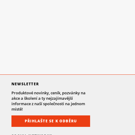
NEWSLETTER
Produktové novinky, ceník, pozvánky na
akce a školení a ty nejzajímavější
informace z naší společnosti na jednom
místě!
PŘIHLAŠTE SE K ODBĚRU