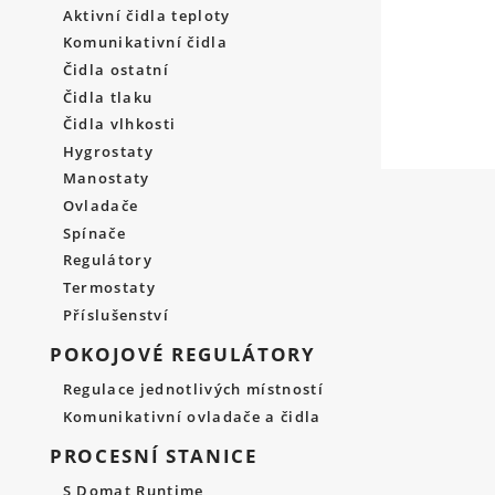
Aktivní čidla teploty
Komunikativní čidla
Čidla ostatní
Čidla tlaku
Čidla vlhkosti
Hygrostaty
Manostaty
Ovladače
Spínače
Regulátory
Termostaty
Příslušenství
POKOJOVÉ REGULÁTORY
Regulace jednotlivých místností
Komunikativní ovladače a čidla
PROCESNÍ STANICE
S Domat Runtime