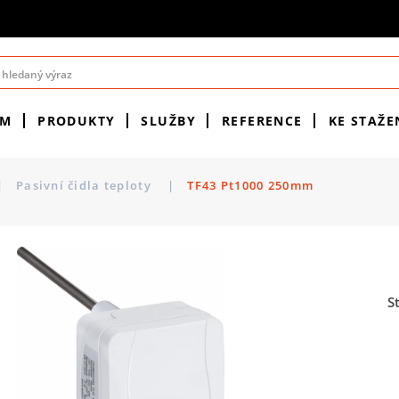
ÉM
PRODUKTY
SLUŽBY
REFERENCE
KE STAŽE
|
Pasivní čidla teploty
|
TF43 Pt1000 250mm
S