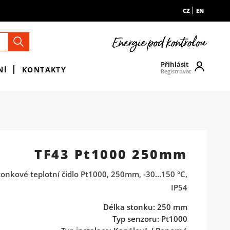
CZ
EN
Přihlásit
NÍ
KONTAKTY
Registrovat
TF43 Pt1000 250mm
tonkové teplotní čidlo Pt1000, 250mm, -30…150 °C,
IP54
Délka stonku: 250 mm
Typ senzoru: Pt1000