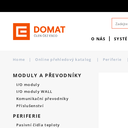
O NÁS
SYST
Home
|
Online přehledový katalog
|
Periferie
MODULY A PŘEVODNÍKY
I/O moduly
I/O moduly WALL
Komunikační převodníky
Příslušenství
PERIFERIE
Pasivní čidla teploty