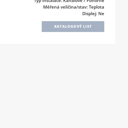
Typ instalace: Kanálové / Ponorné
Měřená veličina/stav: Teplota
Displej: Ne
KATALOGOVÝ LIST