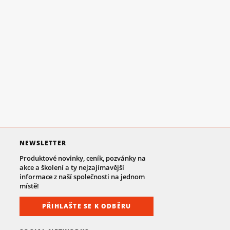
NEWSLETTER
Produktové novinky, ceník, pozvánky na
akce a školení a ty nejzajímavější
informace z naší společnosti na jednom
místě!
PŘIHLAŠTE SE K ODBĚRU