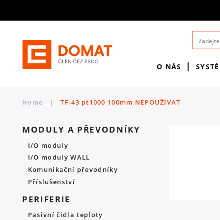
O NÁS
SYST
Home
|
TF-43 pt1000 100mm NEPOUŽÍVAT
MODULY A PŘEVODNÍKY
I/O moduly
I/O moduly WALL
Komunikační převodníky
Příslušenství
PERIFERIE
Pasivní čidla teploty