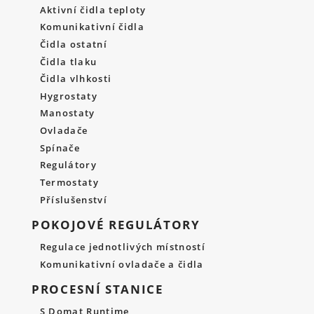
Aktivní čidla teploty
Komunikativní čidla
Čidla ostatní
Čidla tlaku
Čidla vlhkosti
Hygrostaty
Manostaty
Ovladače
Spínače
Regulátory
Termostaty
Příslušenství
POKOJOVÉ REGULÁTORY
Regulace jednotlivých místností
Komunikativní ovladače a čidla
PROCESNÍ STANICE
S Domat Runtime