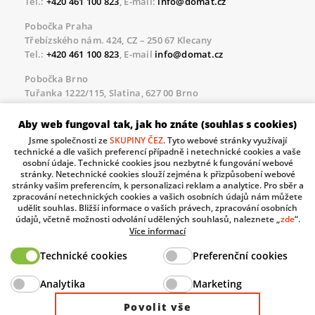
Tel.:
+420 461 100 823
, E-mail:
info@domat.cz
Pobočka Praha
Třebízského nám. 424, CZ – 250 67 Klecany
Tel.:
+420 461 100 823
, E-mail
info@domat.cz
Pobočka Brno
Tuřanka 1222/115, Slatina, 627 00 Brno
Tel.:
+420 461 100 823
, E-mail
info@domat.cz
Aby web fungoval tak, jak ho znáte (souhlas s cookies)
Servisní linka pro námi realizované akce
Jsme společnosti ze
SKUPINY ČEZ
. Tyto webové stránky využívají
Po – Pá 8.30 – 17.00
technické a dle vašich preferencí případně i netechnické cookies a vaše
tel:
+420 733 421 878
, E-mail
servis@domat.cz
osobní údaje. Technické cookies jsou nezbytné k fungování webové
stránky. Netechnické cookies slouží zejména k přizpůsobení webové
Technická podpora:
stránky vašim preferencím, k personalizaci reklam a analytice. Pro sběr a
zpracování netechnických cookies a vašich osobních údajů nám můžete
Tel.:
+420 461 100 666
, WhatsApp:
+420 603 735 402
udělit souhlas. Bližší informace o vašich právech, zpracování osobních
údajů, včetně možnosti odvolání udělených souhlasů, naleznete „
zde
“.
Informace o zpracovávaných osobních údajích.
Více informací
Technické cookies
Preferenční cookies
The European Regional Development Fund and The
Analytika
Marketing
Ministry of Industry and Trade of the Czech Republic
support investment in your future.
Povolit vše