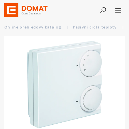
Online přehledový katalog
|
Pasivní čidla teploty
|