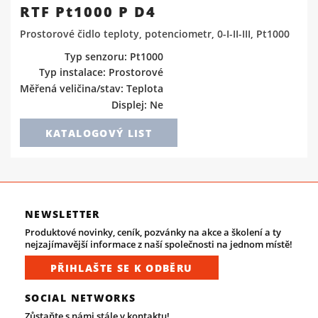
RTF Pt1000 P D4
Prostorové čidlo teploty, potenciometr, 0-I-II-III, Pt1000
Typ senzoru: Pt1000
Typ instalace: Prostorové
Měřená veličina/stav: Teplota
Displej: Ne
KATALOGOVÝ LIST
NEWSLETTER
Produktové novinky, ceník, pozvánky na akce a školení a ty
nejzajímavější informace z naší společnosti na jednom místě!
PŘIHLAŠTE SE K ODBĚRU
SOCIAL NETWORKS
Zůstaňte s námi stále v kontaktu!