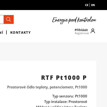
CZ
EN
Přihlásit
NÍ
KONTAKTY
Registrovat
RTF Pt1000 P
Prostorové čidlo teploty, potenciometr, Pt1000
Typ senzoru: Pt1000
Typ instalace: Prostorové
Měřená veličina/stav: Teplota