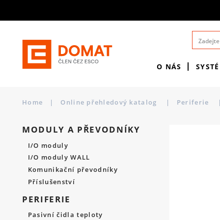
O NÁS
SYST
Home
|
Online přehledový katalog
|
Periferie
MODULY A PŘEVODNÍKY
I/O moduly
I/O moduly WALL
Komunikační převodníky
Příslušenství
PERIFERIE
Pasivní čidla teploty