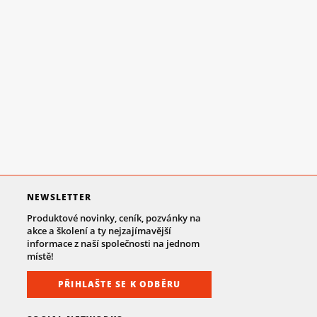
NEWSLETTER
Produktové novinky, ceník, pozvánky na
akce a školení a ty nejzajímavější
informace z naší společnosti na jednom
místě!
PŘIHLAŠTE SE K ODBĚRU