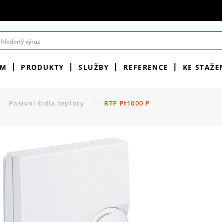
ÉM
PRODUKTY
SLUŽBY
REFERENCE
KE STAŽE
|
Pasivní čidla teploty
|
RTF Pt1000 P