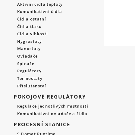
Aktivní čidla teploty
Komunikativní čidla
Čidla ostatní
Čidla tlaku
Čidla vlhkosti
Hygrostaty
Manostaty
Ovladače
Spínače
Regulátory
Termostaty
Příslušenství
POKOJOVÉ REGULÁTORY
Regulace jednotlivých místností
Komunikativní ovladače a čidla
PROCESNÍ STANICE
S Domat Runtime