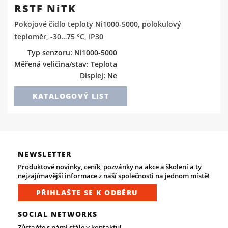
RSTF NiTK
Pokojové čidlo teploty Ni1000-5000, polokulový
teploměr, -30…75 °C, IP30
Typ senzoru: Ni1000-5000
Měřená veličina/stav: Teplota
Displej: Ne
KATALOGOVÝ LIST
NEWSLETTER
Produktové novinky, ceník, pozvánky na akce a školení a ty
nejzajímavější informace z naší společnosti na jednom místě!
PŘIHLAŠTE SE K ODBĚRU
SOCIAL NETWORKS
Zůstaňte s námi stále v kontaktu!