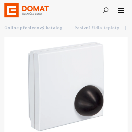
Online přehledový katalog
|
Pasivní čidla teploty
|