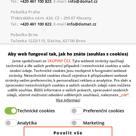
Tel.:
+420 461 100 823
, E-mail:
info@domat.cz
Pobočka Praha
Třebízského nám. 424, CZ – 250 67 Klecany
Tel.:
+420 461 100 823
, E-mail
info@domat.cz
Pobočka Brno
Tuřanka 1222/115, Slatina, 627 00 Brno
Tel.:
+420 461 100 823
, E-mail
info@domat.cz
Aby web fungoval tak, jak ho znáte (souhlas s cookies)
Servisní linka pro námi realizované akce
Jsme společnosti ze
SKUPINY ČEZ
. Tyto webové stránky využívají
Po – Pá 8.30 – 17.00
technické a dle vašich preferencí případně i netechnické cookies a vaše
tel:
+420 733 421 878
, E-mail
servis@domat.cz
osobní údaje. Technické cookies jsou nezbytné k fungování webové
stránky. Netechnické cookies slouží zejména k přizpůsobení webové
Technická podpora:
stránky vašim preferencím, k personalizaci reklam a analytice. Pro sběr a
zpracování netechnických cookies a vašich osobních údajů nám můžete
Tel.:
+420 461 100 666
, WhatsApp:
+420 603 735 402
udělit souhlas. Bližší informace o vašich právech, zpracování osobních
údajů, včetně možnosti odvolání udělených souhlasů, naleznete „
zde
“.
Informace o zpracovávaných osobních údajích.
Více informací
Technické cookies
Preferenční cookies
The European Regional Development Fund and The
Analytika
Marketing
Ministry of Industry and Trade of the Czech Republic
support investment in your future.
Povolit vše