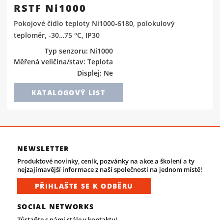
RSTF Ni1000
Pokojové čidlo teploty Ni1000-6180, polokulový
teploměr, -30…75 °C, IP30
Typ senzoru: Ni1000
Měřená veličina/stav: Teplota
Displej: Ne
KATALOGOVÝ LIST
NEWSLETTER
Produktové novinky, ceník, pozvánky na akce a školení a ty
nejzajímavější informace z naší společnosti na jednom místě!
PŘIHLAŠTE SE K ODBĚRU
SOCIAL NETWORKS
Zůstaňte s námi stále v kontaktu!