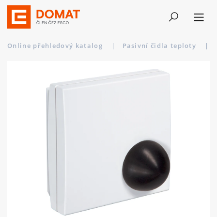
Online přehledový katalog
|
Pasivní čidla teploty
|