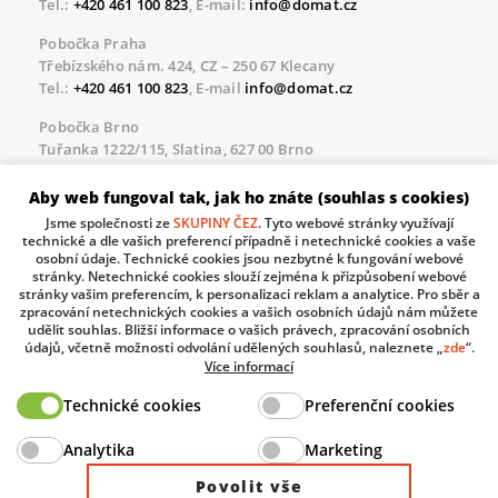
Tel.:
+420 461 100 823
, E-mail:
info@domat.cz
Pobočka Praha
Třebízského nám. 424, CZ – 250 67 Klecany
Tel.:
+420 461 100 823
, E-mail
info@domat.cz
Pobočka Brno
Tuřanka 1222/115, Slatina, 627 00 Brno
Tel.:
+420 461 100 823
, E-mail
info@domat.cz
Aby web fungoval tak, jak ho znáte (souhlas s cookies)
Servisní linka pro námi realizované akce
Jsme společnosti ze
SKUPINY ČEZ
. Tyto webové stránky využívají
Po – Pá 8.30 – 17.00
technické a dle vašich preferencí případně i netechnické cookies a vaše
tel:
+420 733 421 878
, E-mail
servis@domat.cz
osobní údaje. Technické cookies jsou nezbytné k fungování webové
stránky. Netechnické cookies slouží zejména k přizpůsobení webové
Technická podpora:
stránky vašim preferencím, k personalizaci reklam a analytice. Pro sběr a
zpracování netechnických cookies a vašich osobních údajů nám můžete
Tel.:
+420 461 100 666
, WhatsApp:
+420 603 735 402
udělit souhlas. Bližší informace o vašich právech, zpracování osobních
údajů, včetně možnosti odvolání udělených souhlasů, naleznete „
zde
“.
Informace o zpracovávaných osobních údajích.
Více informací
Technické cookies
Preferenční cookies
The European Regional Development Fund and The
Analytika
Marketing
Ministry of Industry and Trade of the Czech Republic
support investment in your future.
Povolit vše