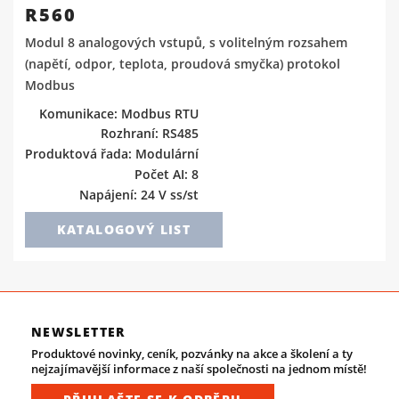
R560
Modul 8 analogových vstupů, s volitelným rozsahem
(napětí, odpor, teplota, proudová smyčka) protokol
Modbus
Komunikace: Modbus RTU
Rozhraní: RS485
Produktová řada: Modulární
Počet AI: 8
Napájení: 24 V ss/st
KATALOGOVÝ LIST
NEWSLETTER
Produktové novinky, ceník, pozvánky na akce a školení a ty
nejzajímavější informace z naší společnosti na jednom místě!