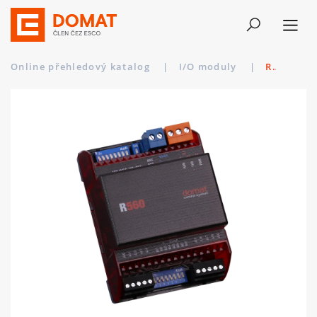
Online přehledový katalog
|
I/O moduly
|
R560