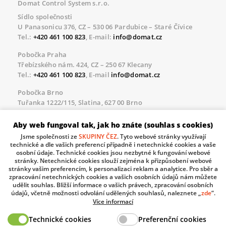
Domat Control System s.r.o.
Sídlo společnosti
U Panasonicu 376, CZ – 530 06 Pardubice – Staré Čívice
Tel.:
+420 461 100 823
, E-mail:
info@domat.cz
Pobočka Praha
Třebízského nám. 424, CZ – 250 67 Klecany
Tel.:
+420 461 100 823
, E-mail
info@domat.cz
Pobočka Brno
Tuřanka 1222/115, Slatina, 627 00 Brno
Tel.:
+420 461 100 823
, E-mail
info@domat.cz
Aby web fungoval tak, jak ho znáte (souhlas s cookies)
Servisní linka pro námi realizované akce
Jsme společnosti ze
SKUPINY ČEZ
. Tyto webové stránky využívají
Po – Pá 8.30 – 17.00
technické a dle vašich preferencí případně i netechnické cookies a vaše
tel:
+420 733 421 878
, E-mail
servis@domat.cz
osobní údaje. Technické cookies jsou nezbytné k fungování webové
stránky. Netechnické cookies slouží zejména k přizpůsobení webové
Technická podpora:
stránky vašim preferencím, k personalizaci reklam a analytice. Pro sběr a
zpracování netechnických cookies a vašich osobních údajů nám můžete
Tel.:
+420 461 100 666
, WhatsApp:
+420 603 735 402
udělit souhlas. Bližší informace o vašich právech, zpracování osobních
údajů, včetně možnosti odvolání udělených souhlasů, naleznete „
zde
“.
Informace o zpracovávaných osobních údajích.
Více informací
Technické cookies
Preferenční cookies