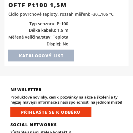
OFTF Pt100 1,5M
Čidlo povrchové teploty, rozsah měření: -30…105 °C
Typ senzoru: Pt100
Délka kabelu: 1,5 m
Měřená veličina/stav: Teplota
Displej: Ne
KATALOGOVÝ LIST
NEWSLETTER
Produktové novinky, ceník, pozvánky na akce a školení a ty
nejzajímavější informace z naší společnosti na jednom místě!
PŘIHLAŠTE SE K ODBĚRU
SOCIAL NETWORKS
Zůstaňte s námi stále v kontaktu!