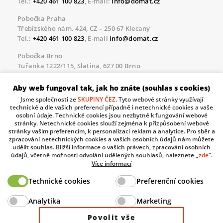
Tel.:
+420 461 100 823
, E-mail:
info@domat.cz
Pobočka Praha
Třebízského nám. 424, CZ – 250 67 Klecany
Tel.:
+420 461 100 823
, E-mail
info@domat.cz
Pobočka Brno
Tuřanka 1222/115, Slatina, 627 00 Brno
Tel.:
+420 461 100 823
, E-mail
info@domat.cz
Aby web fungoval tak, jak ho znáte (souhlas s cookies)
Servisní linka pro námi realizované akce
Jsme společnosti ze
SKUPINY ČEZ
. Tyto webové stránky využívají
Po – Pá 8.30 – 17.00
technické a dle vašich preferencí případně i netechnické cookies a vaše
tel:
+420 733 421 878
, E-mail
servis@domat.cz
osobní údaje. Technické cookies jsou nezbytné k fungování webové
stránky. Netechnické cookies slouží zejména k přizpůsobení webové
Technická podpora:
stránky vašim preferencím, k personalizaci reklam a analytice. Pro sběr a
zpracování netechnických cookies a vašich osobních údajů nám můžete
Tel.:
+420 461 100 666
, WhatsApp:
+420 603 735 402
udělit souhlas. Bližší informace o vašich právech, zpracování osobních
údajů, včetně možnosti odvolání udělených souhlasů, naleznete „
zde
“.
Informace o zpracovávaných osobních údajích.
Více informací
Technické cookies
Preferenční cookies
The European Regional Development Fund and The
Analytika
Marketing
Ministry of Industry and Trade of the Czech Republic
support investment in your future.
Povolit vše