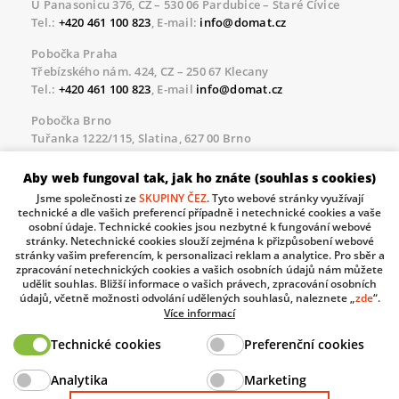
U Panasonicu 376, CZ – 530 06 Pardubice – Staré Čívice
Tel.:
+420 461 100 823
, E-mail:
info@domat.cz
Pobočka Praha
Třebízského nám. 424, CZ – 250 67 Klecany
Tel.:
+420 461 100 823
, E-mail
info@domat.cz
Pobočka Brno
Tuřanka 1222/115, Slatina, 627 00 Brno
Tel.:
+420 461 100 823
, E-mail
info@domat.cz
Aby web fungoval tak, jak ho znáte (souhlas s cookies)
Servisní linka pro námi realizované akce
Jsme společnosti ze
SKUPINY ČEZ
. Tyto webové stránky využívají
Po – Pá 8.30 – 17.00
technické a dle vašich preferencí případně i netechnické cookies a vaše
tel:
+420 733 421 878
, E-mail
servis@domat.cz
osobní údaje. Technické cookies jsou nezbytné k fungování webové
stránky. Netechnické cookies slouží zejména k přizpůsobení webové
Technická podpora:
stránky vašim preferencím, k personalizaci reklam a analytice. Pro sběr a
zpracování netechnických cookies a vašich osobních údajů nám můžete
Tel.:
+420 461 100 666
, WhatsApp:
+420 603 735 402
udělit souhlas. Bližší informace o vašich právech, zpracování osobních
údajů, včetně možnosti odvolání udělených souhlasů, naleznete „
zde
“.
Informace o zpracovávaných osobních údajích.
Více informací
Technické cookies
Preferenční cookies
The European Regional Development Fund and The
Analytika
Marketing
Ministry of Industry and Trade of the Czech Republic
support investment in your future.