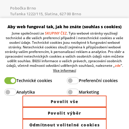
Pobočka Brno
Tuřanka 1222/115, Slatina, 627 00 Brno
Tel.:
+420 461 100 823
, E-mail
info@domat.cz
Aby web fungoval tak, jak ho znáte (souhlas s cookies)
Servisní linka pro námi realizované akce
Jsme společnosti ze
SKUPINY ČEZ
. Tyto webové stránky využívají
Po – Pá 8.30 – 17.00
technické a dle vašich preferencí případně i netechnické cookies a vaše
tel:
+420 733 421 878
, E-mail
servis@domat.cz
osobní údaje. Technické cookies jsou nezbytné k fungování webové
stránky. Netechnické cookies slouží zejména k přizpůsobení webové
Technická podpora:
stránky vašim preferencím, k personalizaci reklam a analytice. Pro sběr a
zpracování netechnických cookies a vašich osobních údajů nám můžete
Tel.:
+420 461 100 666
, WhatsApp:
+420 603 735 402
udělit souhlas. Bližší informace o vašich právech, zpracování osobních
údajů, včetně možnosti odvolání udělených souhlasů, naleznete „
zde
“.
Informace o zpracovávaných osobních údajích.
Více informací
Technické cookies
Preferenční cookies
The European Regional Development Fund and The
Analytika
Marketing
Ministry of Industry and Trade of the Czech Republic
support investment in your future.
Povolit vše
Povolit výběr
© 2026 Domat Control System s.r.o. |
All rights reserved |
Odmítnout volitelné cookies