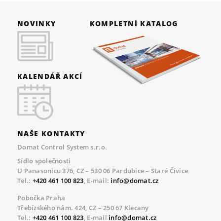
NOVINKY
KOMPLETNÍ KATALOG
KALENDÁŘ AKCÍ
NAŠE KONTAKTY
Domat Control System s.r.o.
Sídlo společnosti
U Panasonicu 376, CZ – 530 06 Pardubice – Staré Čívice
Tel.:
+420 461 100 823
, E-mail:
info@domat.cz
Pobočka Praha
Třebízského nám. 424, CZ – 250 67 Klecany
Tel.:
+420 461 100 823
, E-mail
info@domat.cz