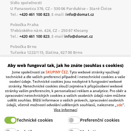
Sídlo společnosti
U Panasonicu 376, CZ – 530 06 Pardubice – Staré Čívice
Tel.:
+420 461 100 823
, E-mail:
info@domat.cz
Pobočka Praha
Třebízského nám. 424, CZ – 250 67 Klecany
Tel.:
+420 461 100 823
, E-mail
info@domat.cz
Pobočka Brno
Tuřanka 1222/115, Slatina, 627 00 Brno
Tel.:
+420 461 100 823
, E-mail
info@domat.cz
Aby web fungoval tak, jak ho znáte (souhlas s cookies)
Servisní linka pro námi realizované akce
Jsme společnosti ze
SKUPINY ČEZ
. Tyto webové stránky využívají
Po – Pá 8.30 – 17.00
technické a dle vašich preferencí případně i netechnické cookies a vaše
tel:
+420 733 421 878
, E-mail
servis@domat.cz
osobní údaje. Technické cookies jsou nezbytné k fungování webové
stránky. Netechnické cookies slouží zejména k přizpůsobení webové
Technická podpora:
stránky vašim preferencím, k personalizaci reklam a analytice. Pro sběr a
zpracování netechnických cookies a vašich osobních údajů nám můžete
Tel.:
+420 461 100 666
, WhatsApp:
+420 603 735 402
udělit souhlas. Bližší informace o vašich právech, zpracování osobních
údajů, včetně možnosti odvolání udělených souhlasů, naleznete „
zde
“.
Informace o zpracovávaných osobních údajích.
Více informací
Technické cookies
Preferenční cookies
The European Regional Development Fund and The