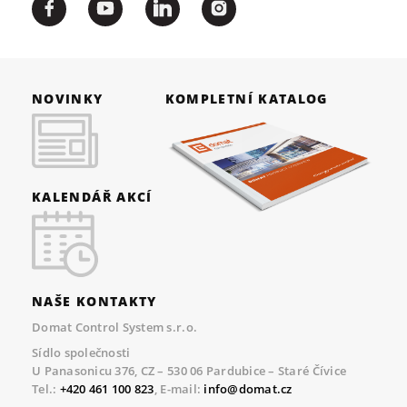
NOVINKY
KOMPLETNÍ KATALOG
KALENDÁŘ AKCÍ
NAŠE KONTAKTY
Domat Control System s.r.o.
Sídlo společnosti
U Panasonicu 376, CZ – 530 06 Pardubice – Staré Čívice
Tel.:
+420 461 100 823
, E-mail:
info@domat.cz