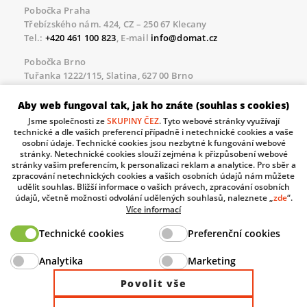
Pobočka Praha
Třebízského nám. 424, CZ – 250 67 Klecany
Tel.:
+420 461 100 823
, E-mail
info@domat.cz
Pobočka Brno
Tuřanka 1222/115, Slatina, 627 00 Brno
Tel.:
+420 461 100 823
, E-mail
info@domat.cz
Aby web fungoval tak, jak ho znáte (souhlas s cookies)
Servisní linka pro námi realizované akce
Jsme společnosti ze
SKUPINY ČEZ
. Tyto webové stránky využívají
Po – Pá 8.30 – 17.00
technické a dle vašich preferencí případně i netechnické cookies a vaše
tel:
+420 733 421 878
, E-mail
servis@domat.cz
osobní údaje. Technické cookies jsou nezbytné k fungování webové
stránky. Netechnické cookies slouží zejména k přizpůsobení webové
Technická podpora:
stránky vašim preferencím, k personalizaci reklam a analytice. Pro sběr a
zpracování netechnických cookies a vašich osobních údajů nám můžete
Tel.:
+420 461 100 666
, WhatsApp:
+420 603 735 402
udělit souhlas. Bližší informace o vašich právech, zpracování osobních
údajů, včetně možnosti odvolání udělených souhlasů, naleznete „
zde
“.
Informace o zpracovávaných osobních údajích.
Více informací
Technické cookies
Preferenční cookies
The European Regional Development Fund and The
Analytika
Marketing
Ministry of Industry and Trade of the Czech Republic
support investment in your future.
Povolit vše