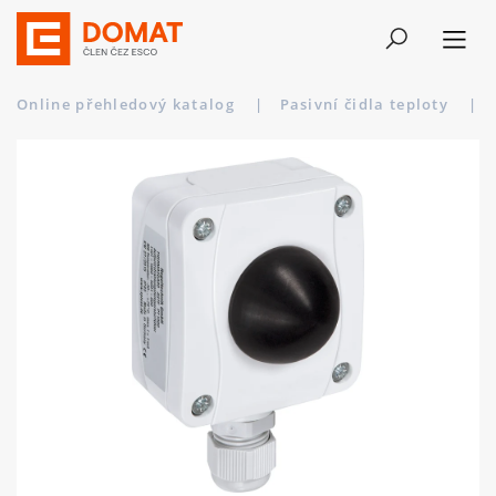
Online přehledový katalog
|
Pasivní čidla teploty
|