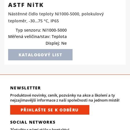
ASTF NiTK
Nástěnné čidlo teploty Ni1000-5000, polokulový
teploměr, -30…75 °C, IP65
Typ senzoru: Ni1000-5000
Měřená veličina/stav: Teplota
Displej: Ne
KATALOGOVÝ LIST
NEWSLETTER
Produktové novinky, ceník, pozvánky na akce a školení a ty
nejzajímavější informace z naší společnosti na jednom místě!
PŘIHLAŠTE SE K ODBĚRU
SOCIAL NETWORKS
Zůstaňte s námi stále v kontaktu!