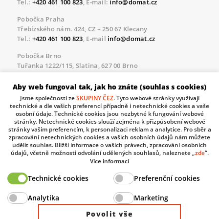
Tel.:
+420 461 100 823
, E-mail:
info@domat.cz
Pobočka Praha
Třebízského nám. 424, CZ – 250 67 Klecany
Tel.:
+420 461 100 823
, E-mail
info@domat.cz
Pobočka Brno
Tuřanka 1222/115, Slatina, 627 00 Brno
Tel.:
+420 461 100 823
, E-mail
info@domat.cz
Aby web fungoval tak, jak ho znáte (souhlas s cookies)
Servisní linka pro námi realizované akce
Jsme společnosti ze
SKUPINY ČEZ
. Tyto webové stránky využívají
Po – Pá 8.30 – 17.00
technické a dle vašich preferencí případně i netechnické cookies a vaše
tel:
+420 733 421 878
, E-mail
servis@domat.cz
osobní údaje. Technické cookies jsou nezbytné k fungování webové
stránky. Netechnické cookies slouží zejména k přizpůsobení webové
Technická podpora:
stránky vašim preferencím, k personalizaci reklam a analytice. Pro sběr a
zpracování netechnických cookies a vašich osobních údajů nám můžete
Tel.:
+420 461 100 666
, WhatsApp:
+420 603 735 402
udělit souhlas. Bližší informace o vašich právech, zpracování osobních
údajů, včetně možnosti odvolání udělených souhlasů, naleznete „
zde
“.
Informace o zpracovávaných osobních údajích.
Více informací
Technické cookies
Preferenční cookies
The European Regional Development Fund and The
Analytika
Marketing
Ministry of Industry and Trade of the Czech Republic
support investment in your future.
Povolit vše