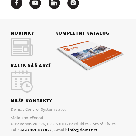
NOVINKY
KOMPLETNÍ KATALOG
KALENDÁŘ AKCÍ
NAŠE KONTAKTY
Domat Control System s.r.o.
Sídlo společnosti
U Panasonicu 376, CZ – 530 06 Pardubice – Staré Čívice
Tel.:
+420 461 100 823
, E-mail:
info@domat.cz