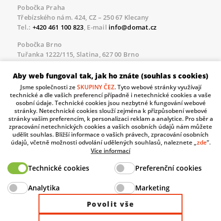
Pobočka Praha
Třebízského nám. 424, CZ – 250 67 Klecany
Tel.:
+420 461 100 823
, E-mail
info@domat.cz
Pobočka Brno
Tuřanka 1222/115, Slatina, 627 00 Brno
Tel.:
+420 461 100 823
, E-mail
info@domat.cz
Aby web fungoval tak, jak ho znáte (souhlas s cookies)
Servisní linka pro námi realizované akce
Jsme společnosti ze
SKUPINY ČEZ
. Tyto webové stránky využívají
Po – Pá 8.30 – 17.00
technické a dle vašich preferencí případně i netechnické cookies a vaše
tel:
+420 733 421 878
, E-mail
servis@domat.cz
osobní údaje. Technické cookies jsou nezbytné k fungování webové
stránky. Netechnické cookies slouží zejména k přizpůsobení webové
Technická podpora:
stránky vašim preferencím, k personalizaci reklam a analytice. Pro sběr a
zpracování netechnických cookies a vašich osobních údajů nám můžete
Tel.:
+420 461 100 666
, WhatsApp:
+420 603 735 402
udělit souhlas. Bližší informace o vašich právech, zpracování osobních
údajů, včetně možnosti odvolání udělených souhlasů, naleznete „
zde
“.
Informace o zpracovávaných osobních údajích.
Více informací
Technické cookies
Preferenční cookies
The European Regional Development Fund and The
Analytika
Marketing
Ministry of Industry and Trade of the Czech Republic
support investment in your future.
Povolit vše