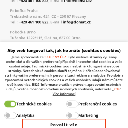
Tel.:
+420 461 100 823
, E-mail:
info@domat.cz
Pobočka Praha
Třebízského nám. 424, CZ – 250 67 Klecany
Tel.:
+420 461 100 823
, E-mail
info@domat.cz
Pobočka Brno
Tuřanka 1222/115, Slatina, 627 00 Brno
Tel.:
+420 461 100 823
, E-mail
info@domat.cz
Aby web fungoval tak, jak ho znáte (souhlas s cookies)
Servisní linka pro námi realizované akce
Jsme společnosti ze
SKUPINY ČEZ
. Tyto webové stránky využívají
Po – Pá 8.30 – 17.00
technické a dle vašich preferencí případně i netechnické cookies a vaše
tel:
+420 733 421 878
, E-mail
servis@domat.cz
osobní údaje. Technické cookies jsou nezbytné k fungování webové
stránky. Netechnické cookies slouží zejména k přizpůsobení webové
Technická podpora:
stránky vašim preferencím, k personalizaci reklam a analytice. Pro sběr a
zpracování netechnických cookies a vašich osobních údajů nám můžete
Tel.:
+420 461 100 666
, WhatsApp:
+420 603 735 402
udělit souhlas. Bližší informace o vašich právech, zpracování osobních
údajů, včetně možnosti odvolání udělených souhlasů, naleznete „
zde
“.
Informace o zpracovávaných osobních údajích.
Více informací
Technické cookies
Preferenční cookies
The European Regional Development Fund and The
Analytika
Marketing
Ministry of Industry and Trade of the Czech Republic
support investment in your future.
Povolit vše