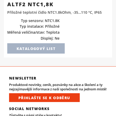
ALTF2 NTC1,8K
Příložné teplotní čidlo NTC1.8kOhm, -35…110 °C, IP65
Typ senzoru: NTC1.8K
Typ instalace: Příložné
Měřená veličina/stav: Teplota
Displej: Ne
KATALOGOVÝ LIST
NEWSLETTER
Produktové novinky, ceník, pozvánky na akce a školení a ty
nejzajímavější informace z naší společnosti na jednom místě!
PŘIHLAŠTE SE K ODBĚRU
SOCIAL NETWORKS
Zůstaňte s námi stále v kontaktu!