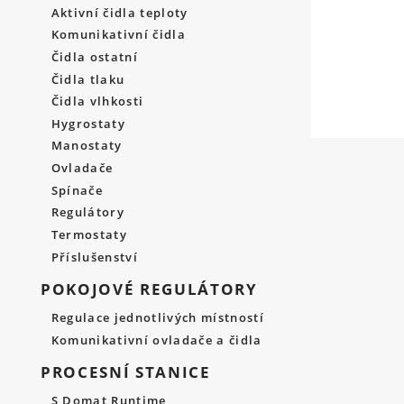
Aktivní čidla teploty
Komunikativní čidla
Čidla ostatní
Čidla tlaku
Čidla vlhkosti
Hygrostaty
Manostaty
Ovladače
Spínače
Regulátory
Termostaty
Příslušenství
POKOJOVÉ REGULÁTORY
Regulace jednotlivých místností
Komunikativní ovladače a čidla
PROCESNÍ STANICE
S Domat Runtime