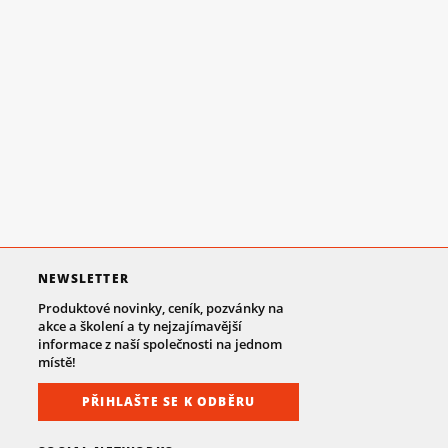
NEWSLETTER
Produktové novinky, ceník, pozvánky na
akce a školení a ty nejzajímavější
informace z naší společnosti na jednom
místě!
PŘIHLAŠTE SE K ODBĚRU