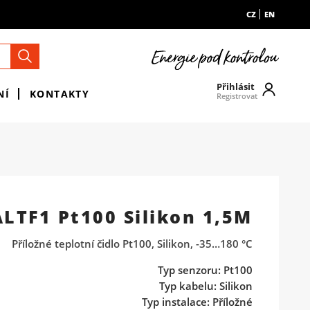
CZ
EN
Přihlásit
NÍ
KONTAKTY
Registrovat
ALTF1 Pt100 Silikon 1,5M
Příložné teplotní čidlo Pt100, Silikon, -35…180 °C
Typ senzoru: Pt100
Typ kabelu: Silikon
Typ instalace: Příložné