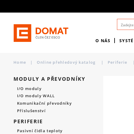
O NÁS
SYST
Home
|
Online přehledový katalog
|
Periferie
MODULY A PŘEVODNÍKY
I/O moduly
I/O moduly WALL
Komunikační převodníky
Příslušenství
PERIFERIE
Pasivní čidla teploty