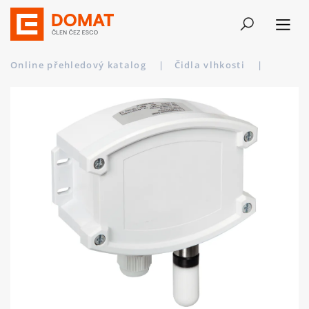
Online přehledový katalog
|
Čidla vlhkosti
|
AFTF-2