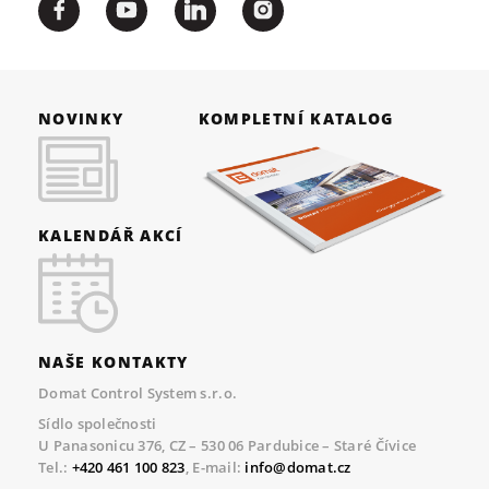
NOVINKY
KOMPLETNÍ KATALOG
KALENDÁŘ AKCÍ
NAŠE KONTAKTY
Domat Control System s.r.o.
Sídlo společnosti
U Panasonicu 376, CZ – 530 06 Pardubice – Staré Čívice
Tel.:
+420 461 100 823
, E-mail:
info@domat.cz