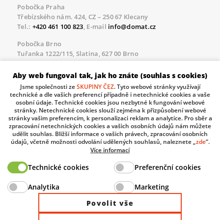
Pobočka Praha
Třebízského nám. 424, CZ – 250 67 Klecany
Tel.:
+420 461 100 823
, E-mail
info@domat.cz
Pobočka Brno
Tuřanka 1222/115, Slatina, 627 00 Brno
Tel.:
+420 461 100 823
, E-mail
info@domat.cz
Aby web fungoval tak, jak ho znáte (souhlas s cookies)
Servisní linka pro námi realizované akce
Jsme společnosti ze
SKUPINY ČEZ
. Tyto webové stránky využívají
Po – Pá 8.30 – 17.00
technické a dle vašich preferencí případně i netechnické cookies a vaše
tel:
+420 733 421 878
, E-mail
servis@domat.cz
osobní údaje. Technické cookies jsou nezbytné k fungování webové
stránky. Netechnické cookies slouží zejména k přizpůsobení webové
Technická podpora:
stránky vašim preferencím, k personalizaci reklam a analytice. Pro sběr a
zpracování netechnických cookies a vašich osobních údajů nám můžete
Tel.:
+420 461 100 666
, WhatsApp:
+420 603 735 402
udělit souhlas. Bližší informace o vašich právech, zpracování osobních
údajů, včetně možnosti odvolání udělených souhlasů, naleznete „
zde
“.
Informace o zpracovávaných osobních údajích.
Více informací
Technické cookies
Preferenční cookies
The European Regional Development Fund and The
Analytika
Marketing
Ministry of Industry and Trade of the Czech Republic
support investment in your future.
Povolit vše