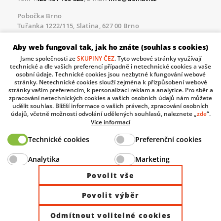
Pobočka Brno
Tuřanka 1222/115, Slatina, 627 00 Brno
Tel.:
+420 461 100 823
, E-mail
info@domat.cz
Aby web fungoval tak, jak ho znáte (souhlas s cookies)
Servisní linka pro námi realizované akce
Jsme společnosti ze
SKUPINY ČEZ
. Tyto webové stránky využívají
Po – Pá 8.30 – 17.00
technické a dle vašich preferencí případně i netechnické cookies a vaše
tel:
+420 733 421 878
, E-mail
servis@domat.cz
osobní údaje. Technické cookies jsou nezbytné k fungování webové
stránky. Netechnické cookies slouží zejména k přizpůsobení webové
Technická podpora:
stránky vašim preferencím, k personalizaci reklam a analytice. Pro sběr a
zpracování netechnických cookies a vašich osobních údajů nám můžete
Tel.:
+420 461 100 666
, WhatsApp:
+420 603 735 402
udělit souhlas. Bližší informace o vašich právech, zpracování osobních
údajů, včetně možnosti odvolání udělených souhlasů, naleznete „
zde
“.
Informace o zpracovávaných osobních údajích.
Více informací
Technické cookies
Preferenční cookies
The European Regional Development Fund and The
Analytika
Marketing
Ministry of Industry and Trade of the Czech Republic
support investment in your future.
Povolit vše
Povolit výběr
© 2026 Domat Control System s.r.o. |
All rights reserved |
Odmítnout volitelné cookies