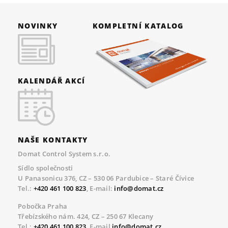
NOVINKY
KOMPLETNÍ KATALOG
KALENDÁŘ AKCÍ
NAŠE KONTAKTY
Domat Control System s.r.o.
Sídlo společnosti
U Panasonicu 376, CZ – 530 06 Pardubice – Staré Čívice
Tel.:
+420 461 100 823
, E-mail:
info@domat.cz
Pobočka Praha
Třebízského nám. 424, CZ – 250 67 Klecany
Tel.:
+420 461 100 823
, E-mail
info@domat.cz