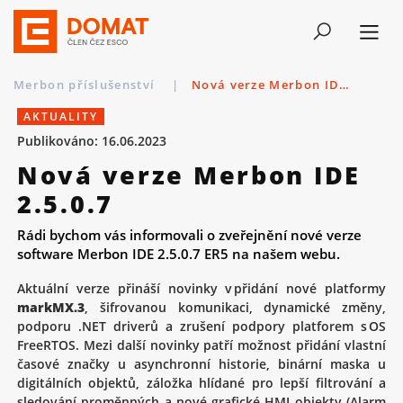
Merbon příslušenství
|
Nová verze Merbon IDE 2.5.0.7
AKTUALITY
Publikováno: 16.06.2023
Nová verze Merbon IDE
2.5.0.7
Rádi bychom vás informovali o zveřejnění nové verze
software Merbon IDE 2.5.0.7 ER5 na našem webu.
Aktuální verze přináší novinky v přidání nové platformy
markMX.3
, šifrovanou komunikaci, dynamické změny,
podporu .NET driverů a zrušení podpory platforem s OS
FreeRTOS. Mezi další novinky patří možnost přidání vlastní
časové značky u asynchronní historie, binární maska u
digitálních objektů, záložka hlídané pro lepší filtrování a
sledování proměnných a nové grafické HMI objekty (Alarm