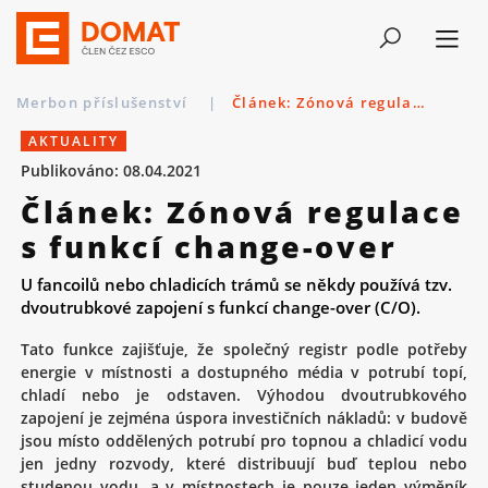
Merbon příslušenství
|
Článek: Zónová regulace s funkcí change-over
AKTUALITY
Publikováno: 08.04.2021
Článek: Zónová regulace
s funkcí change-over
U fancoilů nebo chladicích trámů se někdy používá tzv.
dvoutrubkové zapojení s funkcí change-over (C/O).
Tato funkce zajišťuje, že společný registr podle potřeby
energie v místnosti a dostupného média v potrubí topí,
chladí nebo je odstaven. Výhodou dvoutrubkového
zapojení je zejména úspora investičních nákladů: v budově
jsou místo oddělených potrubí pro topnou a chladicí vodu
jen jedny rozvody, které distribuují buď teplou nebo
studenou vodu, a v místnostech je pouze jeden výměník