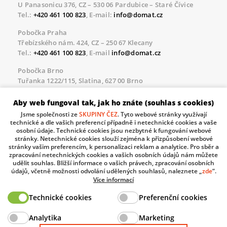
U Panasonicu 376, CZ – 530 06 Pardubice – Staré Čívice
Tel.:
+420 461 100 823
, E-mail:
info@domat.cz
Pobočka Praha
Třebízského nám. 424, CZ – 250 67 Klecany
Tel.:
+420 461 100 823
, E-mail
info@domat.cz
Pobočka Brno
Tuřanka 1222/115, Slatina, 627 00 Brno
Tel.:
+420 461 100 823
, E-mail
info@domat.cz
Aby web fungoval tak, jak ho znáte (souhlas s cookies)
Servisní linka pro námi realizované akce
Jsme společnosti ze
SKUPINY ČEZ
. Tyto webové stránky využívají
Po – Pá 8.30 – 17.00
technické a dle vašich preferencí případně i netechnické cookies a vaše
tel:
+420 733 421 878
, E-mail
servis@domat.cz
osobní údaje. Technické cookies jsou nezbytné k fungování webové
stránky. Netechnické cookies slouží zejména k přizpůsobení webové
Technická podpora:
stránky vašim preferencím, k personalizaci reklam a analytice. Pro sběr a
zpracování netechnických cookies a vašich osobních údajů nám můžete
Tel.:
+420 461 100 666
, WhatsApp:
+420 603 735 402
udělit souhlas. Bližší informace o vašich právech, zpracování osobních
údajů, včetně možnosti odvolání udělených souhlasů, naleznete „
zde
“.
Informace o zpracovávaných osobních údajích.
Více informací
Technické cookies
Preferenční cookies
The European Regional Development Fund and The
Analytika
Marketing
Ministry of Industry and Trade of the Czech Republic