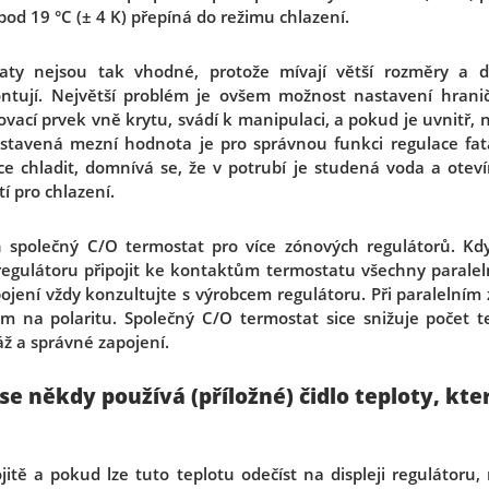
pod 19 °C (± 4 K) přepíná do režimu chlazení.
taty nejsou tak vhodné, protože mívají větší rozměry a 
tují. Největší problém je ovšem možnost nastavení hraničn
vací prvek vně krytu, svádí k manipulaci, a pokud je uvnitř, n
tavená mezní hodnota je pro správnou funkci regulace fatá
e chladit, domnívá se, že v potrubí je studená voda a otevírá
í pro chlazení.
 společný C/O termostat pro více zónových regulátorů. Kdy
regulátoru připojit ke kontaktům termostatu všechny paraleln
pojení vždy konzultujte s výrobcem regulátoru. Při paralelním 
m na polaritu. Společný C/O termostat sice snižuje počet t
ž a správné zapojení.
se někdy používá (příložné) čidlo teploty, kt
jitě a pokud lze tuto teplotu odečíst na displeji regulátoru