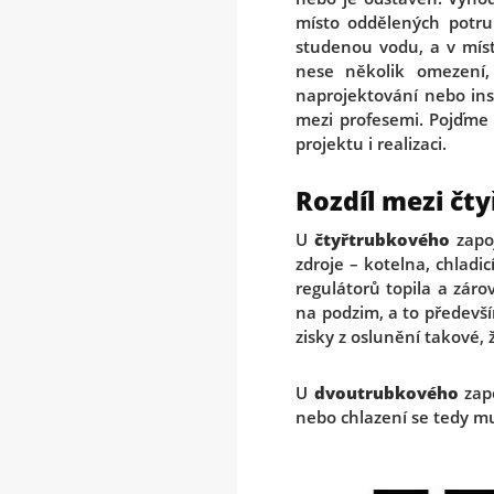
místo oddělených potrub
studenou vodu, a v mís
nese několik omezení,
naprojektování nebo ins
mezi profesemi. Pojďme s
projektu i realizaci.
Rozdíl mezi č
U
čtyřtrubkového
zapoj
zdroje – kotelna, chladi
regulátorů topila a záro
na podzim, a to předevš
zisky z oslunění takové, 
U
dvoutrubkového
zapo
nebo chlazení se tedy mu