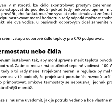
alován v místnosti, lze čidlo zkontrolovat prostým změřen
sti vstupovat do podhledů (pokud tedy nekontrolujeme i mo
 prověřit jeho funkci, musíme vyvolat nebo simulovat změnu 
incipu nastavovat mezní hodnotu a tedy odpadá možnost chyb
kt, ale dva vodiče, u pasivních odporových čidel zaměnitel
 svém vstupu odporové čidlo teploty pro C/O podporovat.
ermostatu nebo čidla
evším instalován tak, aby mohl správně měřit teplotu přívod
 potrubí. Zatímco mosaz má součinitel tepelné vodivosti 100 
 tedy o tři řády méně. Projektant měření a regulace by měl 
ravenost v té podobě, že projektant potrubních rozvodů urč
o přimontovat. Jímkové termostaty se nepoužívají jednak pro
náročnější montáž.
že si musíme uvědomit, jak je potrubí vedeno a kde vlastně 