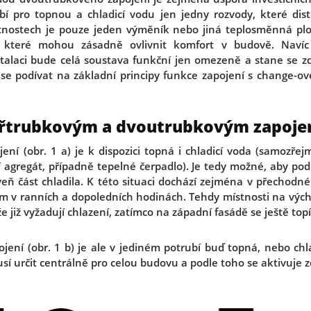
í pro topnou a chladicí vodu jen jedny rozvody, které dis
tnostech je pouze jeden výměník nebo jiná teplosměnná plo
 které mohou zásadně ovlivnit komfort v budově. Navíc
talaci bude celá soustava funkční jen omezeně a stane se z
e podívat na základní principy funkce zapojení s change-ove
tyřtrubkovým a dvoutrubkovým zapoj
ení (obr. 1 a) je k dispozici topná i chladicí voda (samozře
cí agregát, případně tepelné čerpadlo). Je tedy možné, aby po
veň část chladila. K této situaci dochází zejména v přechodn
ím v ranních a dopoledních hodinách. Tehdy místnosti na vých
že již vyžadují chlazení, zatímco na západní fasádě se ještě topí
jení (obr. 1 b) je ale v jediném potrubí buď topná, nebo chl
sí určit centrálně pro celou budovu a podle toho se aktivuje z