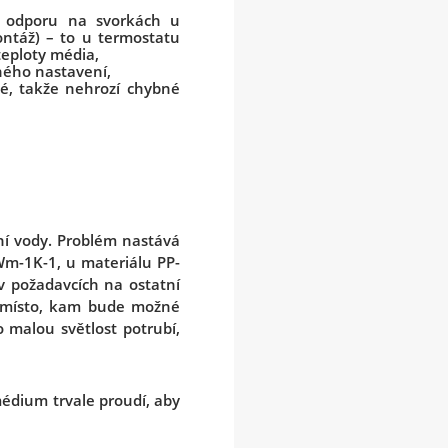
ím odporu na svorkách u
ntáž) – to u termostatu
teploty média,
ného nastavení,
né, takže nehrozí chybné
ní vody. Problém nastává
Wm-1K-1, u materiálu PP-
v požadavcích na ostatní
í místo, kam bude možné
 malou světlost potrubí,
médium trvale proudí, aby