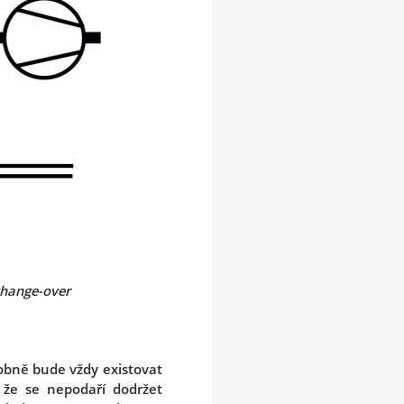
change-over
obně bude vždy existovat
 že se nepodaří dodržet