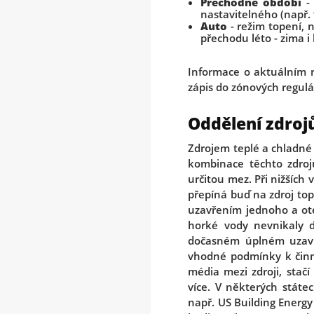
Přechodné období
- 
nastavitelného (např. 9
Auto
- režim topení, 
přechodu léto - zima i 
Informace o aktuálním r
zápis do zónových regulá
Oddělení zdroj
Zdrojem teplé a chladné 
kombinace těchto zdroj
určitou mez. Při nižších
přepíná buď na zdroj top
uzavřením jednoho a ote
horké vody nevnikaly d
dočasném úplném uzavře
vhodné podmínky k činno
média mezi zdroji, stač
více. V některých státe
např. US Building Energy