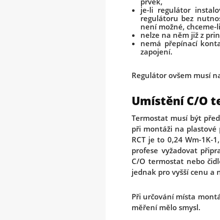
prvek,
je-li regulátor inst
regulátoru bez nutno
není možné, chceme-li
nelze na něm již z pr
nemá přepínací konta
zapojení.
Regulátor ovšem musí na
Umístění C/O t
Termostat musí být před
při montáži na plastové
RCT je to 0,24 Wm-1K-1,
profese vyžadovat přip
C/O termostat nebo čidl
jednak pro vyšší cenu a 
Při určování místa montá
měření mělo smysl.