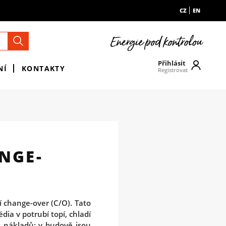
CZ
EN
Přihlásit
NÍ
KONTAKTY
Registrovat
NGE-
í change-over (C/O). Tato
dia v potrubí topí, chladí
 nákladů: v budově jsou