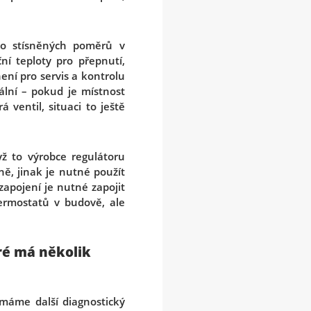
do stísněných poměrů v
í teploty pro přepnutí,
ení pro servis a kontrolu
lní – pokud je místnost
 ventil, situaci to ještě
ž to výrobce regulátoru
ě, jinak je nutné použít
zapojení je nutné zapojit
ermostatů v budově, ale
eré má několik
, máme další diagnostický