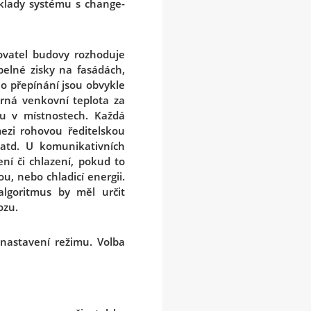
áklady systému s change-
ovatel budovy rozhoduje
pelné zisky na fasádách,
ho přepínání jsou obvykle
rná venkovní teplota za
bu v místnostech. Každá
mezi rohovou ředitelskou
 atd. U komunikativních
ní či chlazení, pokud to
u, nebo chladicí energii.
algoritmus by měl určit
ozu.
nastavení režimu. Volba