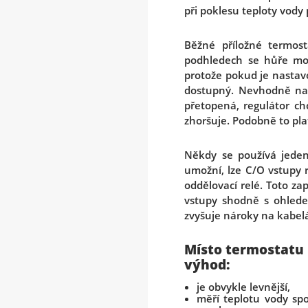
při poklesu teploty vody 
Běžné příložné termos
podhledech se hůře mon
protože pokud je nastavo
dostupný. Nevhodně nas
přetopená, regulátor chc
zhoršuje. Podobně to plat
Někdy se používá jeden
umožní, lze C/O vstupy 
oddělovací relé. Toto za
vstupy shodně s ohlede
zvyšuje nároky na kabelá
Místo termostatu 
výhod:
je obvykle levnější,
měří teplotu vody spo