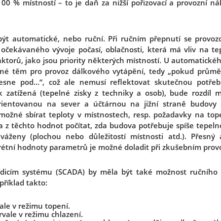
00 % místností – to je daň za nižší pořizovací a provozní n
být automatické, nebo ruční. Při ručním přepnutí se provoz
 očekávaného vývoje počasí, oblačnosti, která má vliv na te
aktorů, jako jsou priority některých místností. U automatické
bné těm pro provoz dálkového vytápění, tedy „pokud průmě
esne pod...“, což ale nemusí reflektovat skutečnou potře
 zatížená (tepelné zisky z techniky a osob), bude rozdíl 
rientovanou na sever a účtárnou na jižní straně budovy
možné sbírat teploty v místnostech, resp. požadavky na tope
a z těchto hodnot počítat, zda budova potřebuje spíše tepelno
ženy (plochou nebo důležitostí místnosti atd.). Přesný 
krétní hodnoty parametrů je možné doladit při zkušebním prov
ídicím systému (SCADA) by měla být také možnost ručního 
říklad takto:
ale v režimu topení.
rvale v režimu chlazení.