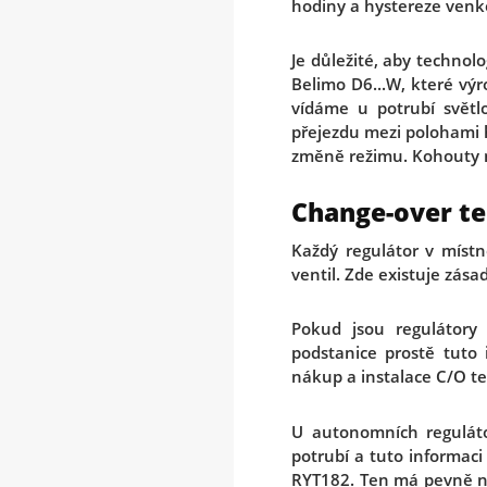
hodiny a hystereze venkov
Je důležité, aby technol
Belimo D6...W, které výr
vídáme u potrubí světl
přejezdu mezi polohami h
změně režimu. Kohouty na
Change-over t
Každý regulátor v místno
ventil. Zde existuje zás
Pokud jsou regulátory
podstanice prostě tuto 
nákup a instalace C/O te
U autonomních reguláto
potrubí a tuto informaci
RYT182. Ten má pevně na