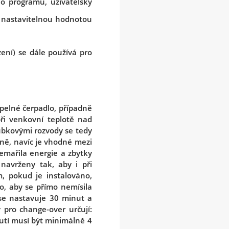
o programu, uživatelsky
s nastavitelnou hodnotou
ení) se dále používá pro
epelné čerpadlo, případně
ři venkovní teplotě nad
rubkovými rozvody se tedy
éně, navíc je vhodné mezi
emařila energie a zbytky
navrženy tak, aby i při
, pokud je instalováno,
o, aby se přímo nemísila
 se nastavuje 30 minut a
 pro change-over určují:
nutí musí být minimálně 4