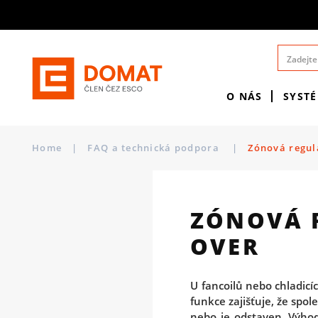
O NÁS
SYST
Home
|
FAQ a technická podpora
|
Zónová regul
ZÓNOVÁ R
OVER
U fancoilů nebo chladicí
funkce zajišťuje, že spol
nebo je odstaven. Výho