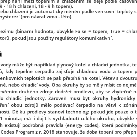
přepínání mezi topením a chlazením se děje podle časovéh
 - 18 h chlazení, 18 - 9 h topení).
nebo chlazení je automaticky měněn podle venkovní teploty 
hysterezí (pro návrat zima - léto).
ežimu (binární hodnota, obvykle False = topení, True = chlaz
torů, pokud jsou použity regulátory komunikativní.
ů
vody může být například plynový kotel a chladicí jednotka, t
ů, kdy tepelné čerpadlo zajišťuje chladnou vodu a topení p
 venkovních teplotách se pak přepíná na kotel. Větev s dvout
né, nebo chladicí vody. Oba okruhy by se měly mísit co nejm
vřením druhého zdroje dodržet prodlevu, aby se zbytečně n
o chladicí jednotky. Zároveň musí být okruhy hydronicky 
ní obou zdrojů mělo podávací čerpadlo na větvi k zónám
sti. Délku prodlevy stanoví technolog: pokud jde pouze o t
í 1 minuta; má-li dojít k vychladnutí celého okruhu, obvykle
ch existují podrobná pravidla (energy codes), která podmínky
 Codes Program z r. 2018 stanovuje, že doba topení pro přep