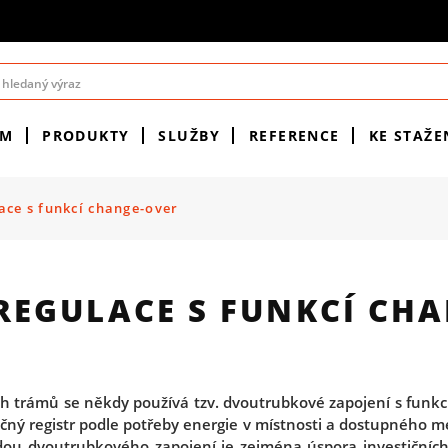
ÉM
PRODUKTY
SLUŽBY
REFERENCE
KE STAŽE
ace s funkcí change-over
EGULACE S FUNKCÍ CHA
ch trámů se někdy používá tzv. dvoutrubkové zapojení s funkc
ečný registr podle potřeby energie v místnosti a dostupného mé
dou dvoutrubkového zapojení je zejména úspora investičních