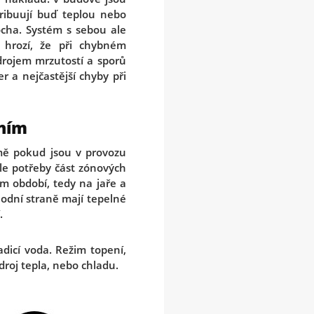
tribuují buď teplou nebo
cha. Systém s sebou ale
 hrozí, že při chybném
drojem mrzutostí a sporů
r a nejčastější chyby při
ením
jmě pokud jsou v provozu
dle potřeby část zónových
ém období, tedy na jaře a
odní straně mají tepelné
.
adicí voda. Režim topení,
droj tepla, nebo chladu.