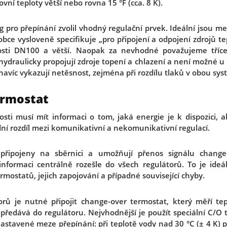
ní teploty větší nebo rovna 15 °F (cca. 8 K).
og pro přepínání zvolil vhodný regulační prvek. Ideální jsou me
obce vysloveně specifikuje „pro připojení a odpojení zdrojů te
osti DN100 a větší. Naopak za nevhodné považujeme tříce
ydraulicky propojují zdroje topení a chlazení a není možné u 
víc vykazují netěsnost, zejména při rozdílu tlaků v obou sy
ermostat
sti musí mít informaci o tom, jaká energie je k dispozici, 
adní rozdíl mezi komunikativní a nekomunikativní regulací.
 připojeny na sběrnici a umožňují přenos signálu change
informaci centrálně rozešle do všech regulátorů. To je ideá
rmostatů, jejich zapojování a případné související chyby.
rů je nutné připojit change-over termostat, který měří te
 předává do regulátoru. Nejvhodnější je použít speciální C/O
stavené meze přepínání: při teplotě vody nad 30 °C (± 4 K) p