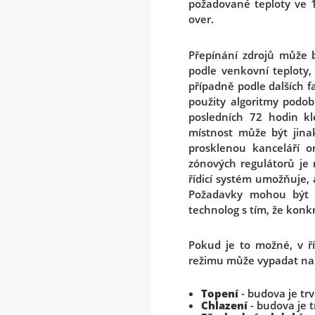
požadované teploty ve 1
over.
Přepínání zdrojů může 
podle venkovní teploty,
případně podle dalších f
použity algoritmy podo
posledních 72 hodin kl
místnost může být jinak
prosklenou kanceláří o
zónových regulátorů je 
řídicí systém umožňuje, 
Požadavky mohou být vá
technolog s tím, že kon
Pokud je to možné, v ř
režimu může vypadat nap
Topení
- budova je trv
Chlazení
- budova je t