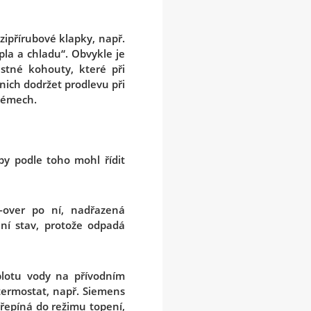
zipřírubové klapky, např.
pla a chladu“. Obvykle je
stné kohouty, které při
nich dodržet prodlevu při
stémech.
aby podle toho mohl řídit
-over po ní, nadřazená
lní stav, protože odpadá
plotu vody na přívodním
 termostat, např. Siemens
řepíná do režimu topení,