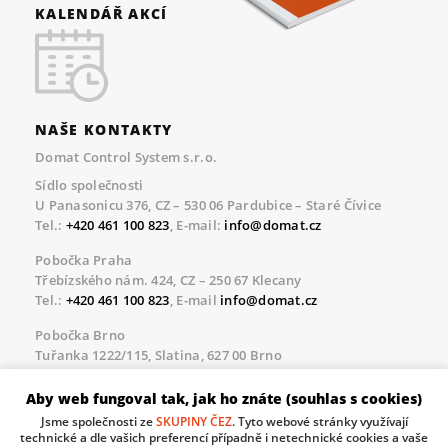
KALENDÁŘ AKCÍ
NAŠE KONTAKTY
Domat Control System s.r.o.
Sídlo společnosti
U Panasonicu 376, CZ – 530 06 Pardubice – Staré Čívice
Tel.:
+420 461 100 823
, E-mail:
info@domat.cz
Pobočka Praha
Třebízského nám. 424, CZ – 250 67 Klecany
Tel.:
+420 461 100 823
, E-mail
info@domat.cz
Pobočka Brno
Tuřanka 1222/115, Slatina, 627 00 Brno
Tel.:
+420 461 100 823
, E-mail
info@domat.cz
Aby web fungoval tak, jak ho znáte (souhlas s cookies)
Servisní linka pro námi realizované akce
Jsme společnosti ze
SKUPINY ČEZ
. Tyto webové stránky využívají
Po – Pá 8.30 – 17.00
technické a dle vašich preferencí případně i netechnické cookies a vaše