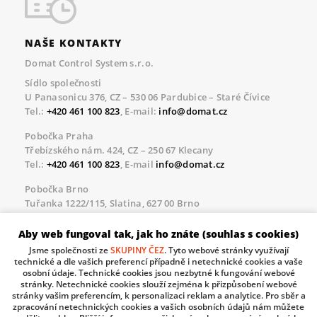
NAŠE KONTAKTY
Domat Control System s.r.o.
Sídlo společnosti
U Panasonicu 376, CZ – 530 06 Pardubice – Staré Čívice
Tel.:
+420 461 100 823
, E-mail:
info@domat.cz
Pobočka Praha
Třebízského nám. 424, CZ – 250 67 Klecany
Tel.:
+420 461 100 823
, E-mail
info@domat.cz
Pobočka Brno
Tuřanka 1222/115, Slatina, 627 00 Brno
Tel.:
+420 461 100 823
, E-mail
info@domat.cz
Aby web fungoval tak, jak ho znáte (souhlas s cookies)
Servisní linka pro námi realizované akce
Jsme společnosti ze
SKUPINY ČEZ
. Tyto webové stránky využívají
Po – Pá 8.30 – 17.00
technické a dle vašich preferencí případně i netechnické cookies a vaše
tel:
+420 733 421 878
, E-mail
servis@domat.cz
osobní údaje. Technické cookies jsou nezbytné k fungování webové
stránky. Netechnické cookies slouží zejména k přizpůsobení webové
Technická podpora:
stránky vašim preferencím, k personalizaci reklam a analytice. Pro sběr a
zpracování netechnických cookies a vašich osobních údajů nám můžete
Tel.:
+420 461 100 666
, WhatsApp:
+420 603 735 402