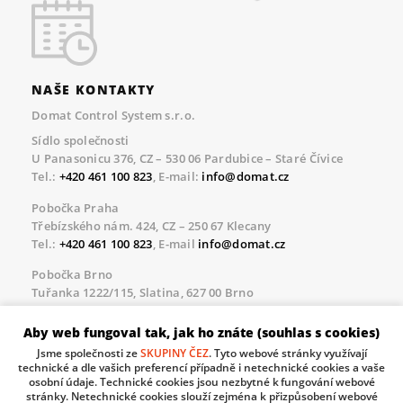
NAŠE KONTAKTY
Domat Control System s.r.o.
Sídlo společnosti
U Panasonicu 376, CZ – 530 06 Pardubice – Staré Čívice
Tel.:
+420 461 100 823
, E-mail:
info@domat.cz
Pobočka Praha
Třebízského nám. 424, CZ – 250 67 Klecany
Tel.:
+420 461 100 823
, E-mail
info@domat.cz
Pobočka Brno
Tuřanka 1222/115, Slatina, 627 00 Brno
Tel.:
+420 461 100 823
, E-mail
info@domat.cz
Aby web fungoval tak, jak ho znáte (souhlas s cookies)
Servisní linka pro námi realizované akce
Jsme společnosti ze
SKUPINY ČEZ
. Tyto webové stránky využívají
Po – Pá 8.30 – 17.00
technické a dle vašich preferencí případně i netechnické cookies a vaše
tel:
+420 733 421 878
, E-mail
servis@domat.cz
osobní údaje. Technické cookies jsou nezbytné k fungování webové
stránky. Netechnické cookies slouží zejména k přizpůsobení webové