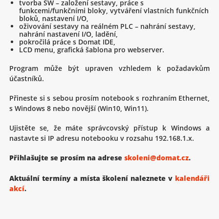
tvorba SW – založení sestavy, práce s
funkcemi/funkčními bloky, vytváření vlastních funkčních
bloků, nastavení I/O,
oživování sestavy na reálném PLC – nahrání sestavy,
nahrání nastavení I/O, ladění,
pokročilá práce s Domat IDE,
LCD menu, grafická šablona pro webserver.
Program může být upraven vzhledem k požadavkům
účastníků.
Přineste si s sebou prosím notebook s rozhraním Ethernet,
s Windows 8 nebo novější (Win10, Win11).
Ujistěte se, že máte správcovský přístup k Windows a
nastavte si IP adresu notebooku v rozsahu 192.168.1.x.
Přihlašujte se prosím na adrese
skoleni@domat.cz
.
Aktuální termíny a místa školení naleznete v
kalendáři
akcí
.