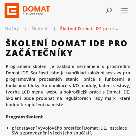
Služby
|
Školení
|
Školení Domat IDE pro začátečníky
ŠKOLENÍ DOMAT IDE PRO
ZAČÁTEČNÍKY
Programem školení je základní seznámení s prostředím
Domat IDE. Součástí toho je například založení sestavy pro
programování procesních stanic, práce s funkcemi a
funkčními bloky, komunikace s I/O moduly, ladění sestavy,
tvorba LCD menu, webu a pokročilejší práce s Domat IDE.
Školení bude probíhat na regulátorech řady mark, které
budou k zapůjčení na místě.
Program školení:
představení vývojového prostředí Domat IDE, instalace
SW a zprovoznění všech jeho součástí,