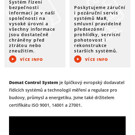
Systém řízení
bezpečnosti
Poskytujeme záruční
informací je v naší
i pozáruční servis
společnosti na
systémů MaR,
vysoké úrovni a
smluvní pravidelné
všechny informace
předsezónní
jsou dostatečně
prohlídky, servisní
chráněny před
pohotovost i
ztrátou nebo
rekonstrukce
zneužitím.
starších systémů.
VÍCE INFO
VÍCE INFO
Domat Control System
je špičkový evropský dodavatel
řídicích systémů a technologií měření a regulace pro
budovy, průmysl a energetiku. Jsme také držitelem
certifikátu ISO 9001, 14001 a 27001.