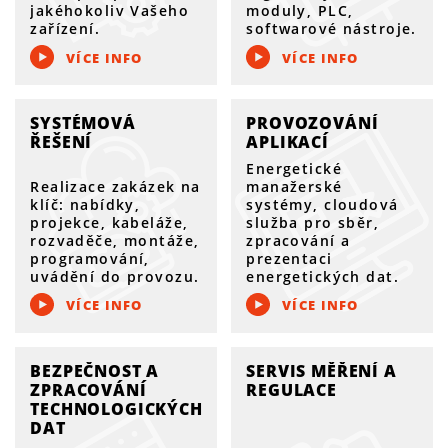
jakéhokoliv Vašeho
moduly, PLC,
zařízení.
softwarové nástroje.
VÍCE INFO
VÍCE INFO
SYSTÉMOVÁ
PROVOZOVÁNÍ
ŘEŠENÍ
APLIKACÍ
Energetické
Realizace zakázek na
manažerské
klíč: nabídky,
systémy, cloudová
projekce, kabeláže,
služba pro sběr,
rozvaděče, montáže,
zpracování a
programování,
prezentaci
uvádění do provozu.
energetických dat.
VÍCE INFO
VÍCE INFO
BEZPEČNOST A
SERVIS MĚŘENÍ A
ZPRACOVÁNÍ
REGULACE
TECHNOLOGICKÝCH
DAT