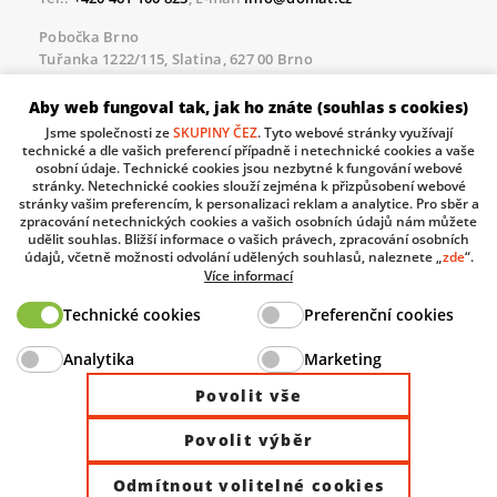
Pobočka Brno
Tuřanka 1222/115, Slatina, 627 00 Brno
Tel.:
+420 461 100 823
, E-mail
info@domat.cz
Aby web fungoval tak, jak ho znáte (souhlas s cookies)
Servisní linka pro námi realizované akce
Jsme společnosti ze
SKUPINY ČEZ
. Tyto webové stránky využívají
Po – Pá 8.30 – 17.00
technické a dle vašich preferencí případně i netechnické cookies a vaše
tel:
+420 733 421 878
, E-mail
servis@domat.cz
osobní údaje. Technické cookies jsou nezbytné k fungování webové
stránky. Netechnické cookies slouží zejména k přizpůsobení webové
Technická podpora:
stránky vašim preferencím, k personalizaci reklam a analytice. Pro sběr a
zpracování netechnických cookies a vašich osobních údajů nám můžete
Tel.:
+420 461 100 666
, WhatsApp:
+420 603 735 402
udělit souhlas. Bližší informace o vašich právech, zpracování osobních
údajů, včetně možnosti odvolání udělených souhlasů, naleznete „
zde
“.
Informace o zpracovávaných osobních údajích.
Více informací
Technické cookies
Preferenční cookies
The European Regional Development Fund and The
Analytika
Marketing
Ministry of Industry and Trade of the Czech Republic
support investment in your future.
Povolit vše
Povolit výběr
© 2026 Domat Control System s.r.o. |
All rights reserved |
Odmítnout volitelné cookies