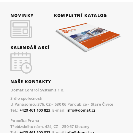
NOVINKY
KOMPLETNÍ KATALOG
KALENDÁŘ AKCÍ
NAŠE KONTAKTY
Domat Control System s.r.o.
Sídlo společnosti
U Panasonicu 376, CZ – 530 06 Pardubice – Staré Čívice
Tel.:
+420 461 100 823
, E-mail:
info@domat.cz
Pobočka Praha
Třebízského nám. 424, CZ – 250 67 Klecany
Tel.:
+420 461 100 823
, E-mail
info@domat.cz