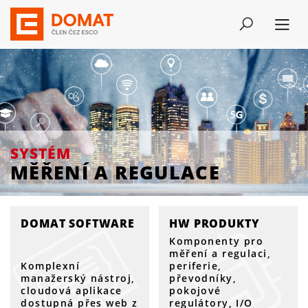
SYSTÉM
MĚŘENÍ A REGULACE
SYSTÉM
MĚŘENÍ A REGULACE
DOMAT SOFTWARE
HW PRODUKTY
Komponenty pro
měření a regulaci,
Komplexní
periferie,
manažerský nástroj,
převodníky,
cloudová aplikace
pokojové
dostupná přes web z
regulátory, I/O