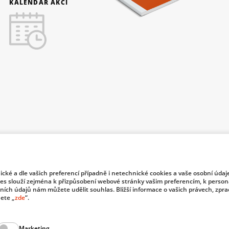
KALENDÁŘ AKCÍ
nické a dle vašich preferencí případně i netechnické cookies a vaše osobní údaj
f Industry and Trade of the Czech Republic support investment in
es slouží zejména k přizpůsobení webové stránky vašim preferencím, k persona
bních údajů nám můžete udělit souhlas. Bližší informace o vašich právech, zpr
ete „
zde
“.
© 2026 Dom
Marketing