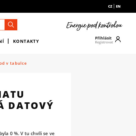
CZ
EN
Přihlásit
NÍ
KONTAKTY
Registrovat
od v tabulce
MATU
Á DATOVÝ
la 0 %. V tu chvíli se ve