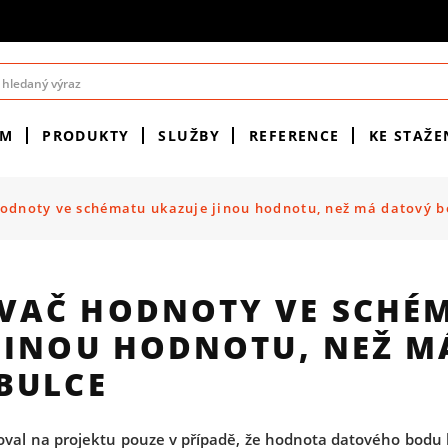
ÉM
PRODUKTY
SLUŽBY
REFERENCE
KE STAŽE
odnoty ve schématu ukazuje jinou hodnotu, než má datový b
VAČ HODNOTY VE SCHÉ
JINOU HODNOTU, NEŽ M
BULCE
val na projektu pouze v případě, že hodnota datového bodu by