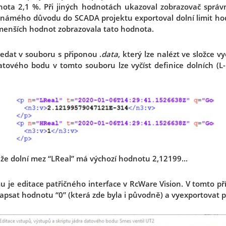
nota 2,1 %. Při jiných hodnotách ukazoval zobrazovač správ
 neznámého důvodu do SCADA projektu exportoval dolní limit h
 menších hodnot zobrazovala tato hodnota.
edat v souboru s připonou .
data
, který lze nalézt ve složce 
atového bodu v tomto souboru lze vyčíst definice dolních (L
, že dolní mez “LReal” má výchozí hodnotu 2,12199...
je editace patřičného interface v RcWare Vision. V tomto pří
apsat hodnotu “0” (která zde byla i původně) a vyexportovat p