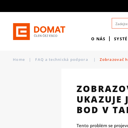
O NÁS
SYST
Home
|
FAQ a technická podpora
|
Zobrazovač h
ZOBRAZO
UKAZUJE 
BOD V TA
Tento problém se projevo