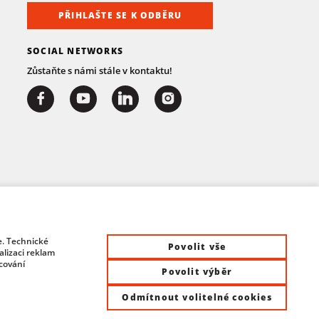
PŘIHLAŠTE SE K ODBĚRU
SOCIAL NETWORKS
Zůstaňte s námi stále v kontaktu!
e. Technické
Povolit vše
lizaci reklam
acování
Povolit výběr
Odmítnout volitelné cookies
at Control System s.r.o. | All rights reserved |
Site by ©dmpCMS