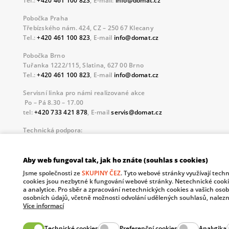
Tel.:
+420 461 100 823
, E-mail:
info@domat.cz
Pobočka Praha
Třebízského nám. 424, CZ – 250 67 Klecany
Tel.:
+420 461 100 823
, E-mail
info@domat.cz
Pobočka Brno
Tuřanka 1222/115, Slatina, 627 00 Brno
Tel.:
+420 461 100 823
, E-mail
info@domat.cz
Servisní linka pro námi realizované akce
Po – Pá 8.30 – 17.00
tel:
+420 733 421 878
, E-mail
servis@domat.cz
Technická podpora:
Tel.:
+420 461 100 666
, WhatsApp:
+420 603 735 402
Informace o zpracovávaných osobních údajích.
Aby web fungoval tak, jak ho znáte (souhlas s cookies)
Jsme společnosti ze
SKUPINY ČEZ
. Tyto webové stránky využívají tech
The European Regional Development Fund and The Ministry o
cookies jsou nezbytné k fungování webové stránky. Netechnické cooki
your future.
a analytice. Pro sběr a zpracování netechnických cookies a vašich oso
osobních údajů, včetně možnosti odvolání udělených souhlasů, nalezn
Více informací
Technické cookies
Preferenční cookies
Analytika