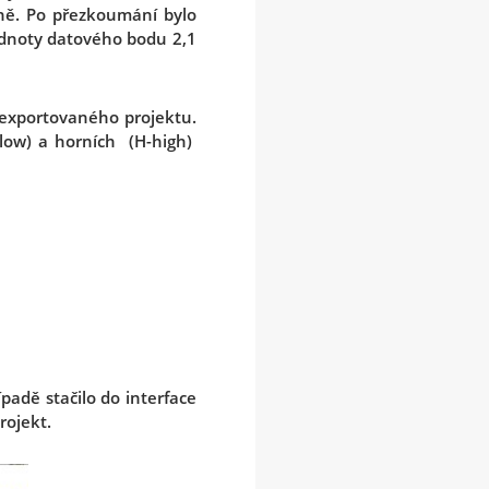
ně. Po přezkoumání bylo
odnoty datového bodu 2,1
vyexportovaného projektu.
-low) a horních (H-high)
padě stačilo do interface
rojekt.