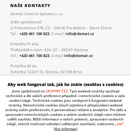
NAŠE KONTAKTY
Domat Control System s.r.o.
Sídlo společnosti
U Panasonicu 376, CZ – 530 06 Pardubice – Staré Čívice
Tel.:
+420 461 100 823
, E-mail:
info@domat.cz
Pobočka Praha
Třebízského nám. 424, CZ – 250 67 Klecany
Tel.:
+420 461 100 823
, E-mail
info@domat.cz
Pobočka Brno
Tuřanka 1222/115, Slatina, 627 00 Brno
Tel.:
+420 461 100 823
, E-mail
info@domat.cz
Aby web fungoval tak, jak ho znáte (souhlas s cookies)
Servisní linka pro námi realizované akce
Jsme společnosti ze
SKUPINY ČEZ
. Tyto webové stránky využívají
Po – Pá 8.30 – 17.00
technické a dle vašich preferencí případně i netechnické cookies a vaše
tel:
+420 733 421 878
, E-mail
servis@domat.cz
osobní údaje. Technické cookies jsou nezbytné k fungování webové
stránky. Netechnické cookies slouží zejména k přizpůsobení webové
Technická podpora:
stránky vašim preferencím, k personalizaci reklam a analytice. Pro sběr a
zpracování netechnických cookies a vašich osobních údajů nám můžete
Tel.:
+420 461 100 666
, WhatsApp:
+420 603 735 402
udělit souhlas. Bližší informace o vašich právech, zpracování osobních
údajů, včetně možnosti odvolání udělených souhlasů, naleznete „
zde
“.
Informace o zpracovávaných osobních údajích.
Více informací