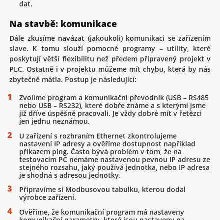
dat.
Na stavbě: komunikace
Dále zkusíme navázat (jakoukoli) komunikaci se zařízením
slave. K tomu slouží pomocné programy – utility, které
poskytují větší flexibilitu než předem připravený projekt v
PLC. Ostatně i v projektu můžeme mít chybu, která by nás
zbytečně mátla. Postup je následující:
Zvolíme program a komunikační převodník (USB – RS485
nebo USB – RS232), které dobře známe a s kterými jsme
již dříve úspěšně pracovali. Je vždy dobré mít v řetězci
jen jednu neznámou.
U zařízení s rozhraním Ethernet zkontrolujeme
nastavení IP adresy a ověříme dostupnost například
příkazem ping. Často bývá problém v tom, že na
testovacím PC nemáme nastavenou pevnou IP adresu ze
stejného rozsahu, jaký používá jednotka, nebo IP adresa
je shodná s adresou jednotky.
Připravíme si Modbusovou tabulku, kterou dodal
výrobce zařízení.
Ověříme, že komunikační program má nastaveny
komunikační parametry, které jsou nastaveny na