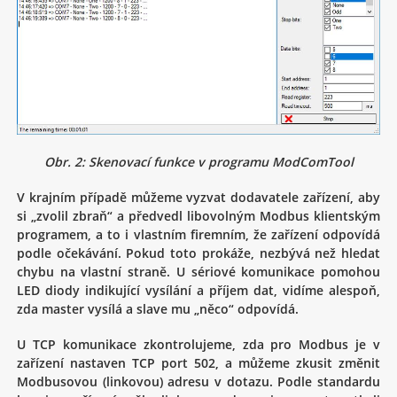
Obr. 2: Skenovací funkce v programu ModComTool
V krajním případě můžeme vyzvat dodavatele zařízení, aby
si „zvolil zbraň“ a předvedl libovolným Modbus klientským
programem, a to i vlastním firemním, že zařízení odpovídá
podle očekávání. Pokud toto prokáže, nezbývá než hledat
chybu na vlastní straně. U sériové komunikace pomohou
LED diody indikující vysílání a příjem dat, vidíme alespoň,
zda master vysílá a slave mu „něco“ odpovídá.
U TCP komunikace zkontrolujeme, zda pro Modbus je v
zařízení nastaven TCP port 502, a můžeme zkusit změnit
Modbusovou (linkovou) adresu v dotazu. Podle standardu