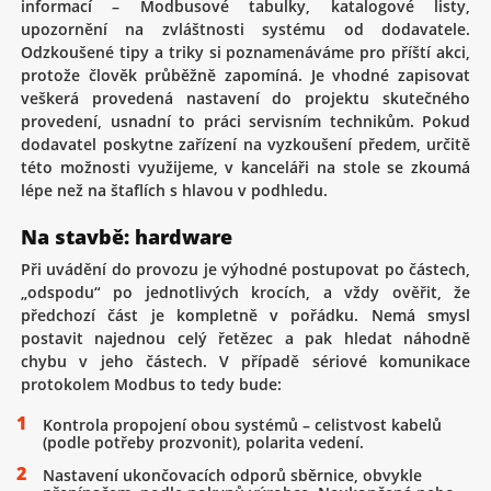
informací – Modbusové tabulky, katalogové listy,
upozornění na zvláštnosti systému od dodavatele.
Odzkoušené tipy a triky si poznamenáváme pro příští akci,
protože člověk průběžně zapomíná. Je vhodné zapisovat
veškerá provedená nastavení do projektu skutečného
provedení, usnadní to práci servisním technikům. Pokud
dodavatel poskytne zařízení na vyzkoušení předem, určitě
této možnosti využijeme, v kanceláři na stole se zkoumá
lépe než na štaflích s hlavou v podhledu.
Na stavbě: hardware
Při uvádění do provozu je výhodné postupovat po částech,
„odspodu“ po jednotlivých krocích, a vždy ověřit, že
předchozí část je kompletně v pořádku. Nemá smysl
postavit najednou celý řetězec a pak hledat náhodně
chybu v jeho částech. V případě sériové komunikace
protokolem Modbus to tedy bude:
Kontrola propojení obou systémů – celistvost kabelů
(podle potřeby prozvonit), polarita vedení.
Nastavení ukončovacích odporů sběrnice, obvykle