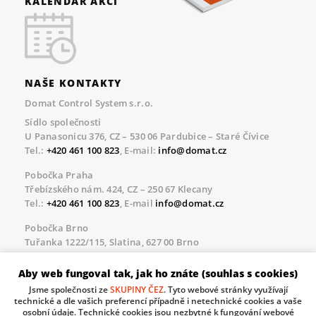
KALENDÁŘ AKCÍ
NAŠE KONTAKTY
Domat Control System s.r.o.
Sídlo společnosti
U Panasonicu 376, CZ – 530 06 Pardubice – Staré Čívice
Tel.:
+420 461 100 823
, E-mail:
info@domat.cz
Pobočka Praha
Třebízského nám. 424, CZ – 250 67 Klecany
Tel.:
+420 461 100 823
, E-mail
info@domat.cz
Pobočka Brno
Tuřanka 1222/115, Slatina, 627 00 Brno
Tel.:
+420 461 100 823
, E-mail
info@domat.cz
Aby web fungoval tak, jak ho znáte (souhlas s cookies)
Servisní linka pro námi realizované akce
Jsme společnosti ze
SKUPINY ČEZ
. Tyto webové stránky využívají
Po – Pá 8.30 – 17.00
technické a dle vašich preferencí případně i netechnické cookies a vaše
tel:
+420 733 421 878
, E-mail
servis@domat.cz
osobní údaje. Technické cookies jsou nezbytné k fungování webové