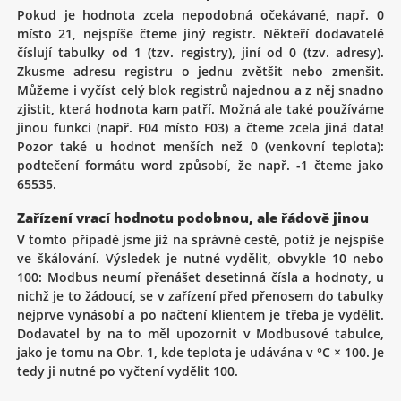
Pokud je hodnota zcela nepodobná očekávané, např. 0
místo 21, nejspíše čteme jiný registr. Někteří dodavatelé
číslují tabulky od 1 (tzv. registry), jiní od 0 (tzv. adresy).
Zkusme adresu registru o jednu zvětšit nebo zmenšit.
Můžeme i vyčíst celý blok registrů najednou a z něj snadno
zjistit, která hodnota kam patří. Možná ale také používáme
jinou funkci (např. F04 místo F03) a čteme zcela jiná data!
Pozor také u hodnot menších než 0 (venkovní teplota):
podtečení formátu word způsobí, že např. -1 čteme jako
65535.
Zařízení vrací hodnotu podobnou, ale řádově jinou
V tomto případě jsme již na správné cestě, potíž je nejspíše
ve škálování. Výsledek je nutné vydělit, obvykle 10 nebo
100: Modbus neumí přenášet desetinná čísla a hodnoty, u
nichž je to žádoucí, se v zařízení před přenosem do tabulky
nejprve vynásobí a po načtení klientem je třeba je vydělit.
Dodavatel by na to měl upozornit v Modbusové tabulce,
jako je tomu na Obr. 1, kde teplota je udávána v °C × 100. Je
tedy ji nutné po vyčtení vydělit 100.