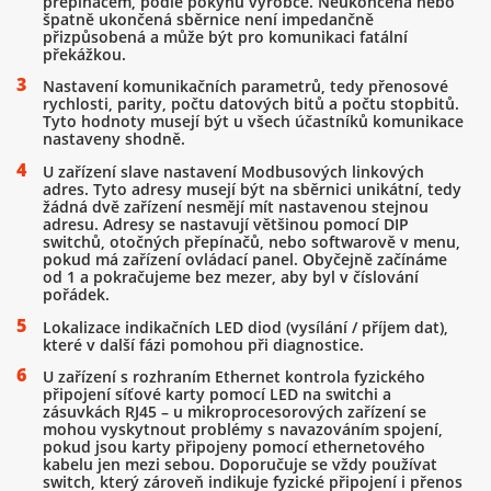
přepínačem, podle pokynů výrobce. Neukončená nebo
špatně ukončená sběrnice není impedančně
přizpůsobená a může být pro komunikaci fatální
překážkou.
Nastavení komunikačních parametrů, tedy přenosové
rychlosti, parity, počtu datových bitů a počtu stopbitů.
Tyto hodnoty musejí být u všech účastníků komunikace
nastaveny shodně.
U zařízení slave nastavení Modbusových linkových
adres. Tyto adresy musejí být na sběrnici unikátní, tedy
žádná dvě zařízení nesmějí mít nastavenou stejnou
adresu. Adresy se nastavují většinou pomocí DIP
switchů, otočných přepínačů, nebo softwarově v menu,
pokud má zařízení ovládací panel. Obyčejně začínáme
od 1 a pokračujeme bez mezer, aby byl v číslování
pořádek.
Lokalizace indikačních LED diod (vysílání / příjem dat),
které v další fázi pomohou při diagnostice.
U zařízení s rozhraním Ethernet kontrola fyzického
připojení síťové karty pomocí LED na switchi a
zásuvkách RJ45 – u mikroprocesorových zařízení se
mohou vyskytnout problémy s navazováním spojení,
pokud jsou karty připojeny pomocí ethernetového
kabelu jen mezi sebou. Doporučuje se vždy používat
switch, který zároveň indikuje fyzické připojení i přenos