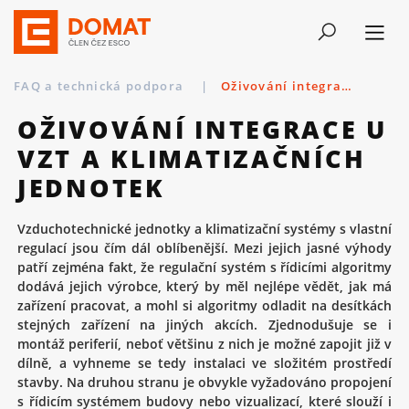
FAQ a technická podpora
|
Oživování integrace u VZT a klimatizačních jednotek
OŽIVOVÁNÍ INTEGRACE U
VZT A KLIMATIZAČNÍCH
JEDNOTEK
Vzduchotechnické jednotky a klimatizační systémy s vlastní
regulací jsou čím dál oblíbenější. Mezi jejich jasné výhody
patří zejména fakt, že regulační systém s řídicími algoritmy
dodává jejich výrobce, který by měl nejlépe vědět, jak má
zařízení pracovat, a mohl si algoritmy odladit na desítkách
stejných zařízení na jiných akcích. Zjednodušuje se i
montáž periferií, neboť většinu z nich je možné zapojit již v
dílně, a vyhneme se tedy instalaci ve složitém prostředí
stavby. Na druhou stranu je obvykle vyžadováno propojení
s řídicím systémem budovy nebo vizualizací, které slouží i