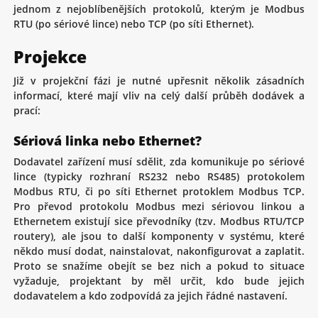
jednom z nejoblíbenějších protokolů, kterým je Modbus
RTU (po sériové lince) nebo TCP (po síti Ethernet).
Projekce
Již v projekční fázi je nutné upřesnit několik zásadních
informací, které mají vliv na celý další průběh dodávek a
prací:
Sériová linka nebo Ethernet?
Dodavatel zařízení musí sdělit, zda komunikuje po sériové
lince (typicky rozhraní RS232 nebo RS485) protokolem
Modbus RTU, či po síti Ethernet protoklem Modbus TCP.
Pro převod protokolu Modbus mezi sériovou linkou a
Ethernetem existují sice převodníky (tzv. Modbus RTU/TCP
routery), ale jsou to další komponenty v systému, které
někdo musí dodat, nainstalovat, nakonfigurovat a zaplatit.
Proto se snažíme obejít se bez nich a pokud to situace
vyžaduje, projektant by měl určit, kdo bude jejich
dodavatelem a kdo zodpovídá za jejich řádné nastavení.