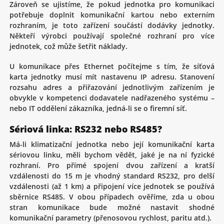
Zároveň se ujistíme, že pokud jednotka pro komunikaci
potřebuje doplnit komunikační kartou nebo externím
rozhraním, je toto zařízení součástí dodávky jednotky.
Někteří výrobci používají společné rozhraní pro více
jednotek, což může šetřit náklady.
U komunikace přes Ethernet počítejme s tím, že síťová
karta jednotky musí mít nastavenu IP adresu. Stanovení
rozsahu adres a přiřazování jednotlivým zařízením je
obvykle v kompetenci dodavatele nadřazeného systému –
nebo IT oddělení zákazníka, jedná-li se o firemní síť.
Sériová linka: RS232 nebo RS485?
Má-li klimatizační jednotka nebo její komunikační karta
sériovou linku, měli bychom vědět, jaké je na ní fyzické
rozhraní. Pro přímé spojení dvou zařízení a kratší
vzdálenosti do 15 m je vhodný standard RS232, pro delší
vzdálenosti (až 1 km) a připojení více jednotek se používá
sběrnice RS485. V obou případech ověříme, zda u obou
stran komunikace bude možné nastavit shodné
komunikační parametry (přenosovou rychlost, paritu atd.).