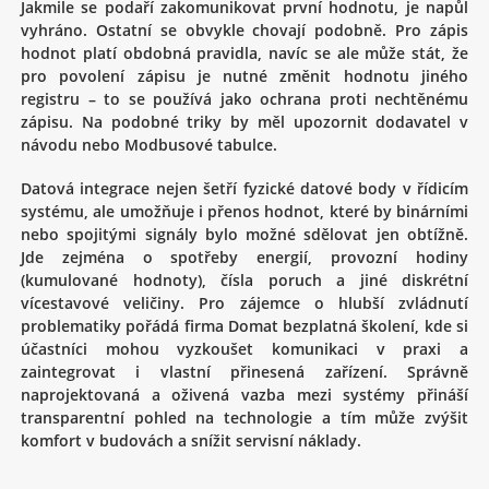
Jakmile se podaří zakomunikovat první hodnotu, je napůl
vyhráno. Ostatní se obvykle chovají podobně. Pro zápis
hodnot platí obdobná pravidla, navíc se ale může stát, že
pro povolení zápisu je nutné změnit hodnotu jiného
registru – to se používá jako ochrana proti nechtěnému
zápisu. Na podobné triky by měl upozornit dodavatel v
návodu nebo Modbusové tabulce.
Datová integrace nejen šetří fyzické datové body v řídicím
systému, ale umožňuje i přenos hodnot, které by binárními
nebo spojitými signály bylo možné sdělovat jen obtížně.
Jde zejména o spotřeby energií, provozní hodiny
(kumulované hodnoty), čísla poruch a jiné diskrétní
vícestavové veličiny. Pro zájemce o hlubší zvládnutí
problematiky pořádá firma Domat bezplatná školení, kde si
účastníci mohou vyzkoušet komunikaci v praxi a
zaintegrovat i vlastní přinesená zařízení. Správně
naprojektovaná a oživená vazba mezi systémy přináší
transparentní pohled na technologie a tím může zvýšit
komfort v budovách a snížit servisní náklady.