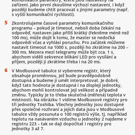
zařízení. Jako první zkoušíme výchozí nastavení, i když
později budeme chtít pracovat s jinými parametry (např.
s vyšší komunikační rychlostí).
Zkontrolujeme časové parametry komunikačního
programu – pokud je timeout, neboli doba čekání na
odpověď, nastaven jako příliš krátký (řekněme méně než
100 ms), může dojít k tomu, že master se nedočká
odpovědi včas a vyhlásí poruchu. Pro začátek můžeme
nastavit timeout na 1000 s, později ho zkrátíme na 200 –
300 ms. Mezera mezi telegramy může být cca. 1 s,
abychom viděli sekvence blikání LED pro vysílání a
příjem, později ji zkrátíme třeba i na 20 ms.
V Modbusové tabulce si vybereme registr, který
obsahuje proměnnou, jež bude pravděpodobně
dostupná a budeme ji umět interpretovat. Je dobré,
když tato hodnota je dostupná i na displeji jednotky,
abychom mohli kontrolovat její velikost a případně
změnu. Typicky je to třeba skutečná (měřená) teplota v
místnosti. Na obrázku 1 vidíme Modbusové registry pro
tři jednotky Toshiba. Všechny jednotky jsou dostupné
přes společné rozhraní a jejich data jsou v Modbusové
tabulce vždy posunuta o 100 registrů výše, tj. například
teplotu na nasávaném vzduchu u jednotky 2 najdeme v
registru 223 – tak se dají dopočítat i registry pro
jednotky 3 až 7.