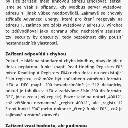
by sice zařízení mělo linkovou adresu ignorovat, setkali
jsme se však s případy, kdy Modbus server vyžadoval
adresu 1, jinak vůbec neodpověděl. Zajímavě se chovaly
střídače Advanced Energy, které pro čtení reagovaly na
adresu 1, zatímco pro zápis vyžadovaly adresu 0. Výrobce
to zdůvodňoval jako ochranu před nechtěným zápisem,
tzv. security by obscurity, tedy bezpečnost díky použití
nestandardních vlastností.
Zařízení odpovídá s chybou
Pokud je hlášena standardní chyba Modbus, obvykle jde o
dotaz neplatnou funkcí (např. Read Holding Registers F03
místo Read Input Registers F04) nebo dotaz na neexistující
číslo registru, což může být způsobeno záměnou formátu
HEX a DEC (např. 200 hexadecimálně je 512 dekadicky;
pokud je tabulka v HEX a zadáváme číslo 200 do formátu
DEC, jde o zcela jiný registr). Pozor také na notaci „40012“,
což většinou neznamená „registr 40012“, ale „registr 12
čtený funkcí F04“ (nebo dokonce „čtený funkcí F03“, což je
zajímavé a zrádné zároveň).
Zařízení vrací hodnotu, ale podivnou