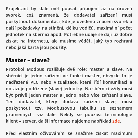
Projektant by dále měl popsat připojení až na úroveň
svorek, což znamená, že dodavatel zařízení musí
poskytnout dokumentaci, kde je uvedeno značení svorek a
další požadavky na stínění, délku vodičů, maximální počet
jednotek na sběrnici apod. Potřebné údaje se dají už dobře
získat na internetu, ale musíme vědět, jaký typ rozhraní
nebo jaká karta jsou použity.
Master – slave?
Protokol Modbus rozlišuje dvě role: master a slave. Na
sběrnici je jedno zařízení ve funkci master, obvykle to je
nadřazené PLC nebo vizualizace, které řídí komunikaci a
dotazuje podřízené (slave) jednotky. Na sběrnici vždy musí
být právě jeden master a jedno nebo více zařízení slave.
Ten dodavatel, který dodává zařízení slave, musí
poskytnout tzv. Modbusovou tabulku se seznamem
proměnných, viz dále. Někdy se používá terminologie
klient – server, další informace najdeme například
zde
.
Před vlastním oživováním se snažíme získat maximum