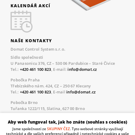
KALENDÁŘ AKCÍ
NAŠE KONTAKTY
Domat Control System s.r.o.
Sídlo společnosti
U Panasonicu 376, CZ – 530 06 Pardubice – Staré Čívice
Tel.:
+420 461 100 823
, E-mail:
info@domat.cz
Pobočka Praha
Třebízského nám. 424, CZ – 250 67 Klecany
Tel.:
+420 461 100 823
, E-mail
info@domat.cz
Pobočka Brno
Tuřanka 1222/115, Slatina, 627 00 Brno
Tel.:
+420 461 100 823
, E-mail
info@domat.cz
Aby web fungoval tak, jak ho znáte (souhlas s cookies)
Servisní linka pro námi realizované akce
Jsme společnosti ze
SKUPINY ČEZ
. Tyto webové stránky využívají
Po – Pá 8.30 – 17.00
technické a dle vašich preferencí případně i netechnické cookies a vaše